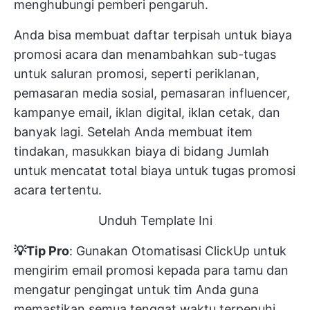
menghubungi pemberi pengaruh.
Anda bisa membuat daftar terpisah untuk biaya
promosi acara dan menambahkan sub-tugas
untuk saluran promosi, seperti periklanan,
pemasaran media sosial, pemasaran influencer,
kampanye email, iklan digital, iklan cetak, dan
banyak lagi. Setelah Anda membuat item
tindakan, masukkan biaya di bidang Jumlah
untuk mencatat total biaya untuk tugas promosi
acara tertentu.
Unduh Template Ini
💡Tip Pro
: Gunakan
Otomatisasi ClickUp
untuk
mengirim email promosi kepada para tamu dan
mengatur pengingat untuk tim Anda guna
memastikan semua tenggat waktu terpenuhi.