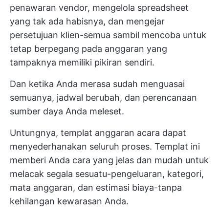
penawaran vendor, mengelola spreadsheet
yang tak ada habisnya, dan mengejar
persetujuan klien-semua sambil mencoba untuk
tetap berpegang pada anggaran yang
tampaknya memiliki pikiran sendiri.
Dan ketika Anda merasa sudah menguasai
semuanya, jadwal berubah, dan perencanaan
sumber daya Anda meleset.
Untungnya, templat anggaran acara dapat
menyederhanakan seluruh proses. Templat ini
memberi Anda cara yang jelas dan mudah untuk
melacak segala sesuatu-pengeluaran, kategori,
mata anggaran, dan estimasi biaya-tanpa
kehilangan kewarasan Anda.