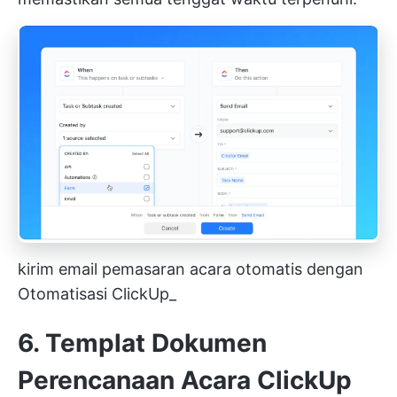
kirim email pemasaran acara otomatis dengan
Otomatisasi ClickUp_
6. Templat Dokumen
Perencanaan Acara ClickUp