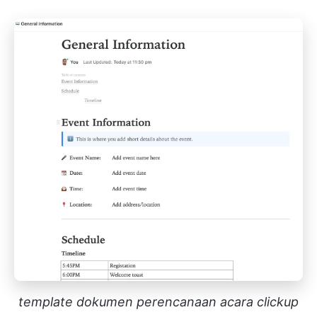
template dokumen perencanaan acara clickup