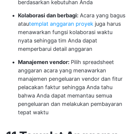
berdasarkan kebutuhan Anda
Kolaborasi dan berbagi:
Acara yang bagus
atau
templat anggaran proyek
juga harus
menawarkan fungsi kolaborasi waktu
nyata sehingga tim Anda dapat
memperbarui detail anggaran
Manajemen vendor:
Pilih spreadsheet
anggaran acara yang menawarkan
manajemen pengeluaran vendor dan fitur
pelacakan faktur sehingga Anda tahu
bahwa Anda dapat memantau semua
pengeluaran dan melakukan pembayaran
tepat waktu