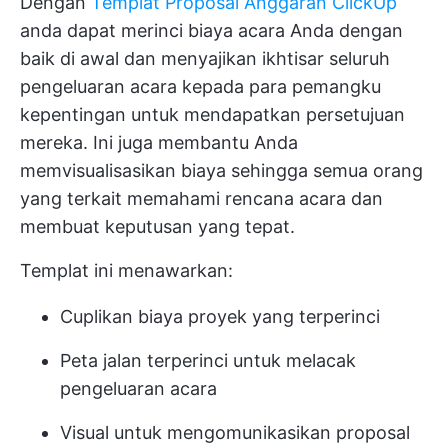
Dengan
Templat Proposal Anggaran ClickUp
anda dapat merinci biaya acara Anda dengan
baik di awal dan menyajikan ikhtisar seluruh
pengeluaran acara kepada para pemangku
kepentingan untuk mendapatkan persetujuan
mereka. Ini juga membantu Anda
memvisualisasikan biaya sehingga semua orang
yang terkait memahami rencana acara dan
membuat keputusan yang tepat.
Templat ini menawarkan:
Cuplikan biaya proyek yang terperinci
Peta jalan terperinci untuk melacak
pengeluaran acara
Visual untuk mengomunikasikan proposal