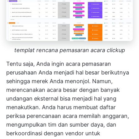
templat rencana pemasaran acara clickup
Tentu saja, Anda ingin acara pemasaran
perusahaan Anda menjadi hal besar berikutnya
sehingga merek Anda menonjol. Namun,
merencanakan acara besar dengan banyak
undangan eksternal bisa menjadi hal yang
menakutkan. Anda harus
membuat daftar
periksa perencanaan acara
memilah anggaran,
mengumpulkan tim dan sumber daya, dan
berkoordinasi dengan vendor untuk