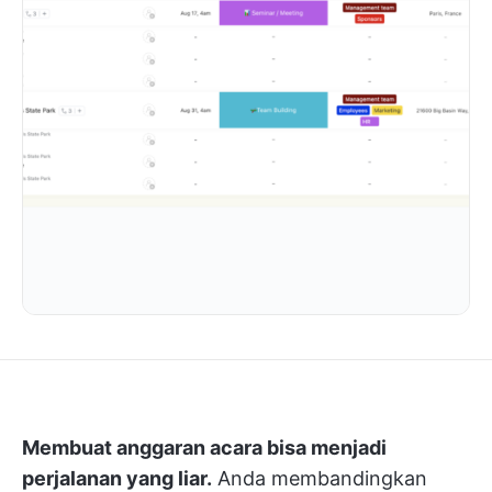
Membuat anggaran acara bisa menjadi
perjalanan yang liar.
Anda membandingkan