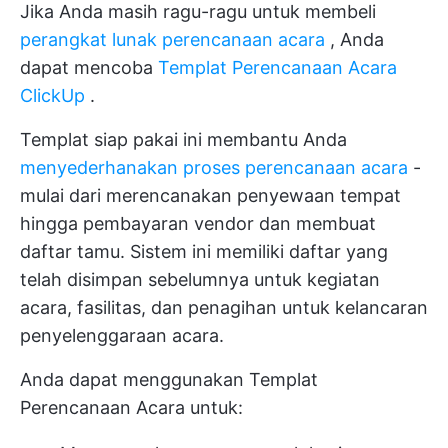
Jika Anda masih ragu-ragu untuk membeli
perangkat lunak perencanaan acara
, Anda
dapat mencoba
Templat Perencanaan Acara
ClickUp
.
Templat siap pakai ini membantu Anda
menyederhanakan proses perencanaan acara
-
mulai dari merencanakan penyewaan tempat
hingga pembayaran vendor dan membuat
daftar tamu. Sistem ini memiliki daftar yang
telah disimpan sebelumnya untuk kegiatan
acara, fasilitas, dan penagihan untuk kelancaran
penyelenggaraan acara.
Anda dapat menggunakan Templat
Perencanaan Acara untuk: