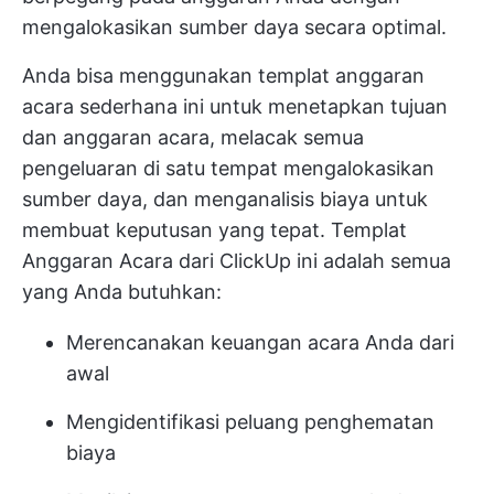
mengalokasikan sumber daya secara optimal.
Anda bisa menggunakan templat anggaran
acara sederhana ini untuk menetapkan tujuan
dan anggaran acara,
melacak semua
pengeluaran di satu tempat
mengalokasikan
sumber daya, dan menganalisis biaya untuk
membuat keputusan yang tepat. Templat
Anggaran Acara dari ClickUp ini adalah semua
yang Anda butuhkan:
Merencanakan keuangan acara Anda dari
awal
Mengidentifikasi peluang penghematan
biaya