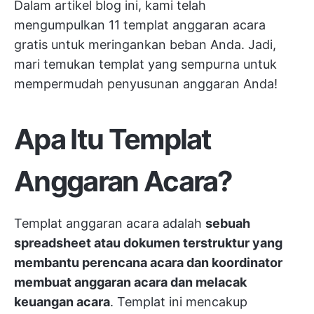
Dalam artikel blog ini, kami telah
mengumpulkan 11 templat anggaran acara
gratis untuk meringankan beban Anda. Jadi,
mari temukan templat yang sempurna untuk
mempermudah penyusunan anggaran Anda!
Apa Itu Templat
Anggaran Acara?
Templat anggaran acara adalah
sebuah
spreadsheet atau dokumen terstruktur yang
membantu perencana acara dan koordinator
membuat anggaran acara dan melacak
keuangan acara
. Templat ini mencakup