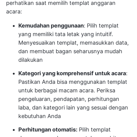
perhatikan saat memilih templat anggaran
acara:
Kemudahan penggunaan
: Pilih templat
yang memiliki tata letak yang intuitif.
Menyesuaikan templat, memasukkan data,
dan membuat bagan seharusnya mudah
dilakukan
Kategori yang komprehensif untuk acara
:
Pastikan Anda bisa menggunakan templat
untuk berbagai macam acara. Periksa
pengeluaran, pendapatan, perhitungan
laba, dan kategori lain yang sesuai dengan
kebutuhan Anda
Perhitungan otomatis:
Pilih templat