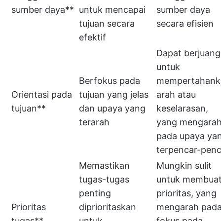
sumber daya**
untuk mencapai
sumber daya
tujuan secara
secara efisien
efektif
Dapat berjuang
untuk
Berfokus pada
mempertahank
Orientasi pada
tujuan yang jelas
arah atau
tujuan**
dan upaya yang
keselarasan,
terarah
yang mengara
pada upaya ya
terpencar-penc
Memastikan
Mungkin sulit
tugas-tugas
untuk membua
penting
prioritas, yang
Prioritas
diprioritaskan
mengarah pad
tugas**
untuk
fokus pada