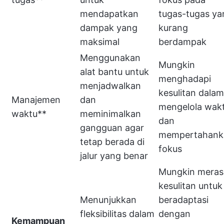
mendapatkan
tugas-tugas ya
dampak yang
kurang
maksimal
berdampak
Menggunakan
Mungkin
alat bantu untuk
menghadapi
menjadwalkan
kesulitan dalam
Manajemen
dan
mengelola wak
waktu**
meminimalkan
dan
gangguan agar
mempertahank
tetap berada di
fokus
jalur yang benar
Mungkin meras
kesulitan untuk
Menunjukkan
beradaptasi
fleksibilitas dalam
dengan
Kemampuan