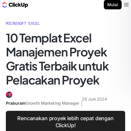
Blog ClickUp
Mulai
Ope
MICROSOFT EXCEL
10 Templat Excel
Manajemen Proyek
Gratis Terbaik untuk
Pelacakan Proyek
26 Juni 2024
Praburam
Growth Marketing Manager
Rencanakan proyek lebih cepat dengan
ClickUp!