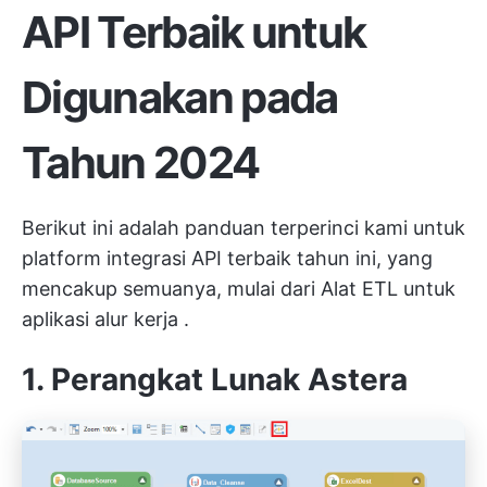
API Terbaik untuk
Digunakan pada
Tahun 2024
Berikut ini adalah panduan terperinci kami untuk
platform integrasi API terbaik tahun ini, yang
mencakup semuanya, mulai dari
Alat ETL
untuk
aplikasi alur kerja
.
1. Perangkat Lunak Astera