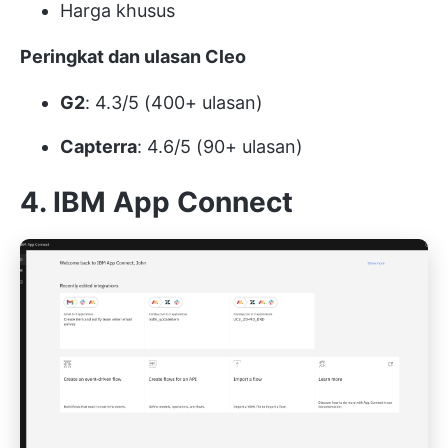
Harga khusus
Peringkat dan ulasan Cleo
G2
: 4.3/5 (400+ ulasan)
Capterra
: 4.6/5 (90+ ulasan)
4. IBM App Connect