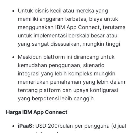
Untuk bisnis kecil atau mereka yang
memiliki anggaran terbatas, biaya untuk
menggunakan IBM App Connect, terutama
untuk implementasi berskala besar atau
yang sangat disesuaikan, mungkin tinggi
Meskipun platform ini dirancang untuk
kemudahan penggunaan, skenario
integrasi yang lebih kompleks mungkin
memerlukan pemahaman yang lebih dalam
tentang platform dan upaya konfigurasi
yang berpotensi lebih canggih
Harga IBM App Connect
iPaaS:
USD 200/bulan per pengguna (dijual