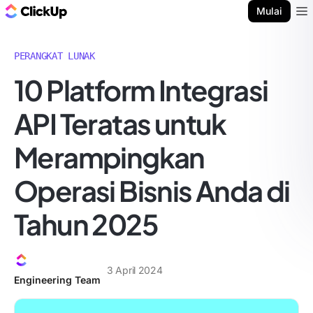
Blog ClickUp
Mulai
Ope
PERANGKAT LUNAK
10 Platform Integrasi
API Teratas untuk
Merampingkan
Operasi Bisnis Anda di
Tahun 2025
3 April 2024
Engineering Team