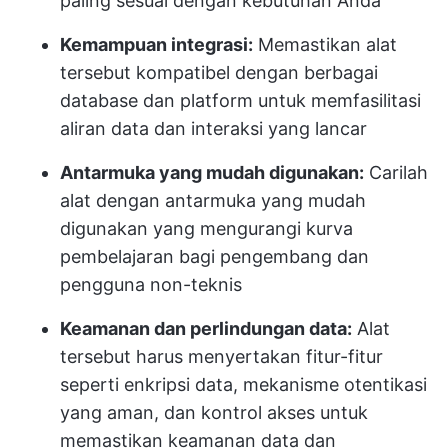
paling sesuai dengan kebutuhan Anda
Kemampuan integrasi:
Memastikan alat
tersebut kompatibel dengan berbagai
database dan platform untuk memfasilitasi
aliran data dan interaksi yang lancar
Antarmuka yang mudah digunakan:
Carilah
alat dengan antarmuka yang mudah
digunakan yang mengurangi kurva
pembelajaran bagi pengembang dan
pengguna non-teknis
Keamanan dan perlindungan data:
Alat
tersebut harus menyertakan fitur-fitur
seperti enkripsi data, mekanisme otentikasi
yang aman, dan kontrol akses untuk
memastikan keamanan data dan