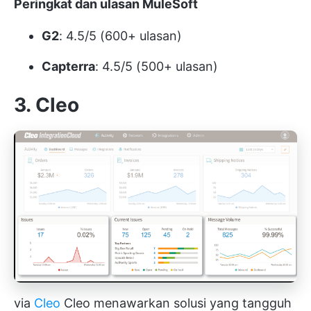
Peringkat dan ulasan MuleSoft
G2
: 4.5/5 (600+ ulasan)
Capterra
: 4.5/5 (500+ ulasan)
3. Cleo
via
Cleo
Cleo menawarkan solusi yang tangguh