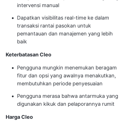
intervensi manual
Dapatkan visibilitas real-time ke dalam
transaksi rantai pasokan untuk
pemantauan dan manajemen yang lebih
baik
Keterbatasan Cleo
Pengguna mungkin menemukan beragam
fitur dan opsi yang awalnya menakutkan,
membutuhkan periode penyesuaian
Pengguna merasa bahwa antarmuka yang
digunakan kikuk dan pelaporannya rumit
Harga Cleo