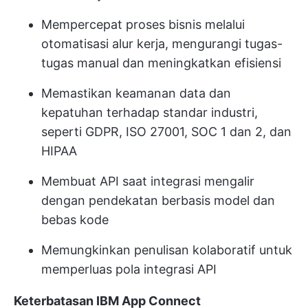
Mempercepat proses bisnis melalui
otomatisasi alur kerja, mengurangi tugas-
tugas manual dan meningkatkan efisiensi
Memastikan keamanan data dan
kepatuhan terhadap standar industri,
seperti GDPR, ISO 27001, SOC 1 dan 2, dan
HIPAA
Membuat API saat integrasi mengalir
dengan pendekatan berbasis model dan
bebas kode
Memungkinkan penulisan kolaboratif untuk
memperluas pola integrasi API
Keterbatasan IBM App Connect