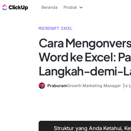
Blog ClickUp
Beranda
Produk
MICROSOFT EXCEL
Cara Mengonver
Word ke Excel: P
Langkah-demi-L
Praburam
Growth Marketing Manager
14 
Struktur yang Anda Ketahui, K