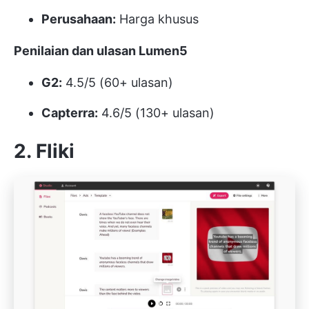
Perusahaan:
Harga khusus
Penilaian dan ulasan Lumen5
G2:
4.5/5 (60+ ulasan)
Capterra:
4.6/5 (130+ ulasan)
2. Fliki