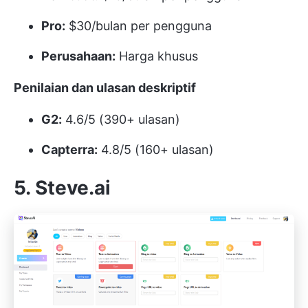
Pro:
$30/bulan per pengguna
Perusahaan:
Harga khusus
Penilaian dan ulasan deskriptif
G2:
4.6/5 (390+ ulasan)
Capterra:
4.8/5 (160+ ulasan)
5. Steve
.ai