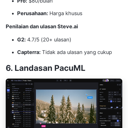
Pro:
$80/bulan
Perusahaan:
Harga khusus
Penilaian dan ulasan Steve.ai
G2:
4.7/5 (20+ ulasan)
Capterra:
Tidak ada ulasan yang cukup
6. Landasan PacuML