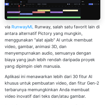
via
RunwayML
Runway, salah satu favorit lain di
antara alternatif Pictory yang mungkin,
menggunakan "alat ajaib" AI untuk membuat
video, gambar, animasi 3D, dan
menyempurnakan audio, semuanya dengan
biaya yang jauh lebih rendah daripada proyek
yang dipimpin oleh manusia.
Aplikasi ini menawarkan lebih dari 30 fitur AI
khusus untuk pembuatan video, dan fitur Gen-2
terbarunya memungkinkan Anda membuat
video inovatif dari teks dan/atau gambar.