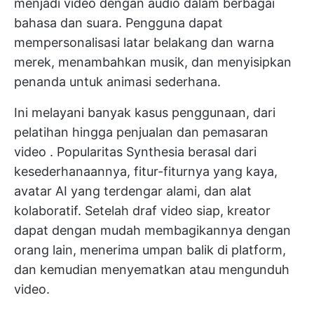
menjadi video dengan audio dalam berbagai
bahasa dan suara. Pengguna dapat
mempersonalisasi latar belakang dan warna
merek, menambahkan musik, dan menyisipkan
penanda untuk animasi sederhana.
Ini melayani banyak kasus penggunaan, dari
pelatihan hingga penjualan dan
pemasaran
video
. Popularitas Synthesia berasal dari
kesederhanaannya, fitur-fiturnya yang kaya,
avatar AI yang terdengar alami, dan alat
kolaboratif. Setelah draf video siap, kreator
dapat dengan mudah membagikannya dengan
orang lain, menerima umpan balik di platform,
dan kemudian menyematkan atau mengunduh
video.