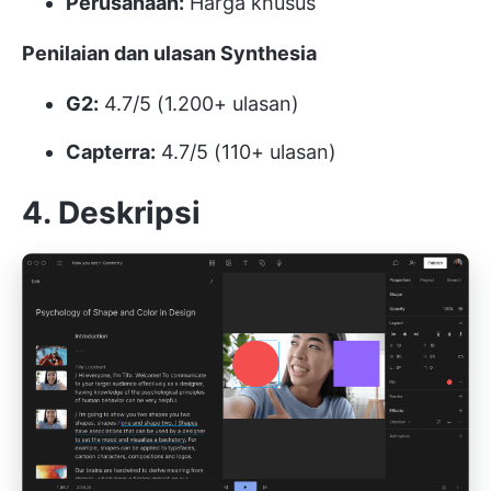
Perusahaan:
Harga khusus
Penilaian dan ulasan Synthesia
G2:
4.7/5 (1.200+ ulasan)
Capterra:
4.7/5 (110+ ulasan)
4. Deskripsi