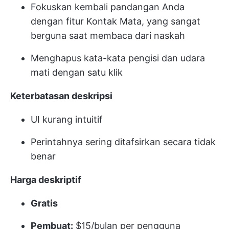
Fokuskan kembali pandangan Anda
dengan fitur Kontak Mata, yang sangat
berguna saat membaca dari naskah
Menghapus kata-kata pengisi dan udara
mati dengan satu klik
Keterbatasan deskripsi
UI kurang intuitif
Perintahnya sering ditafsirkan secara tidak
benar
Harga deskriptif
Gratis
Pembuat:
$15/bulan per pengguna