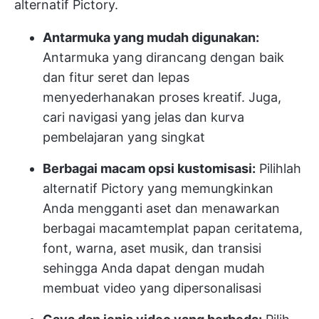
alternatif Pictory.
Antarmuka yang mudah digunakan:
Antarmuka yang dirancang dengan baik
dan fitur seret dan lepas
menyederhanakan proses kreatif. Juga,
cari navigasi yang jelas dan kurva
pembelajaran yang singkat
Berbagai macam opsi kustomisasi:
Pilihlah
alternatif Pictory yang memungkinkan
Anda mengganti aset dan menawarkan
berbagai macam
templat papan cerita
tema,
font, warna, aset musik, dan transisi
sehingga Anda dapat dengan mudah
membuat video yang dipersonalisasi