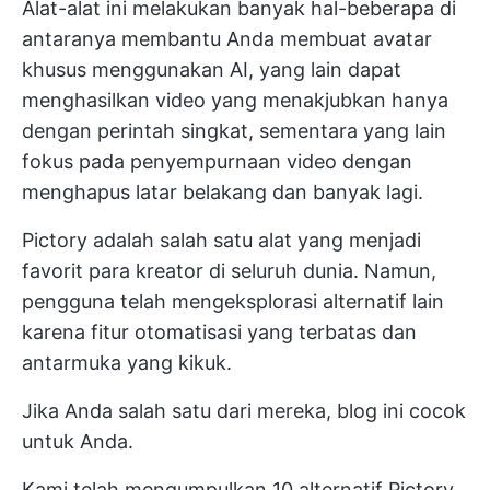
Alat-alat ini melakukan banyak hal-beberapa di
antaranya membantu Anda membuat avatar
khusus menggunakan AI, yang lain dapat
menghasilkan video yang menakjubkan hanya
dengan perintah singkat, sementara yang lain
fokus pada penyempurnaan video dengan
menghapus latar belakang dan banyak lagi.
Pictory adalah salah satu alat yang menjadi
favorit para kreator di seluruh dunia. Namun,
pengguna telah mengeksplorasi alternatif lain
karena fitur otomatisasi yang terbatas dan
antarmuka yang kikuk.
Jika Anda salah satu dari mereka, blog ini cocok
untuk Anda.
Kami telah mengumpulkan 10 alternatif Pictory