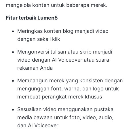
mengelola konten untuk beberapa merek.
Fitur terbaik Lumen5
Meringkas konten blog menjadi video
dengan sekali klik
Mengonversi tulisan atau skrip menjadi
video dengan AI Voiceover atau suara
rekaman Anda
Membangun merek yang konsisten dengan
mengunggah font, warna, dan logo untuk
membuat perangkat merek khusus
Sesuaikan video menggunakan pustaka
media bawaan untuk foto, video, audio,
dan AI Voiceover