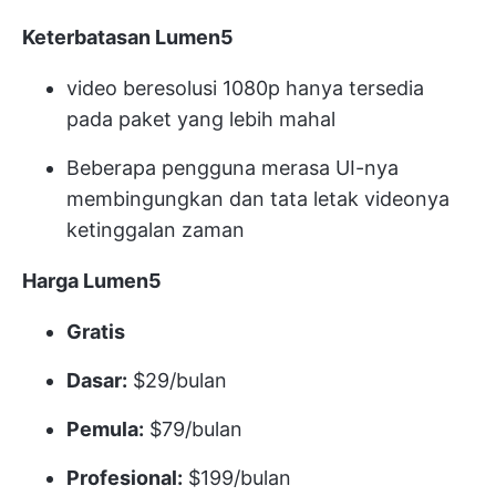
Keterbatasan Lumen5
video beresolusi 1080p hanya tersedia
pada paket yang lebih mahal
Beberapa pengguna merasa UI-nya
membingungkan dan tata letak videonya
ketinggalan zaman
Harga Lumen5
Gratis
Dasar:
$29/bulan
Pemula:
$79/bulan
Profesional:
$199/bulan