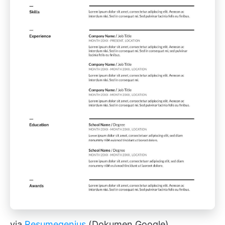
via
Resumegenius
(Dokumen Google)