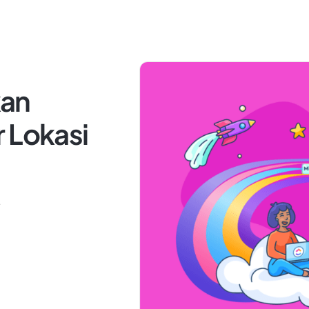
kan
 Lokasi
4