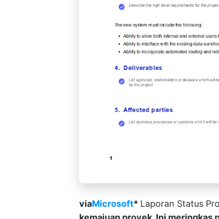
via
Microsoft
*
Laporan Status Pr
kemajuan proyek. Ini meringkas p