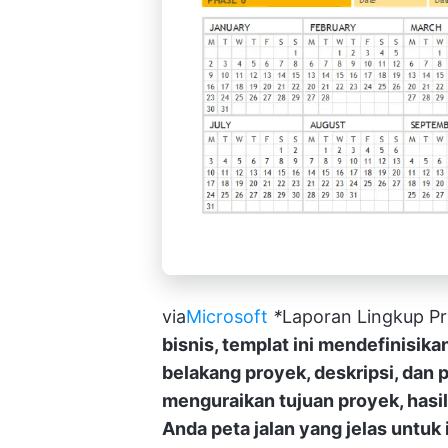
via
Microsoft
*
Laporan Lingkup Pr
bisnis, templat ini mendefinisika
belakang proyek, deskripsi, dan pe
menguraikan tujuan proyek, hasi
Anda peta jalan yang jelas untuk