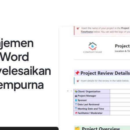
ajemen
t Word
yelesaikan
Sempurna