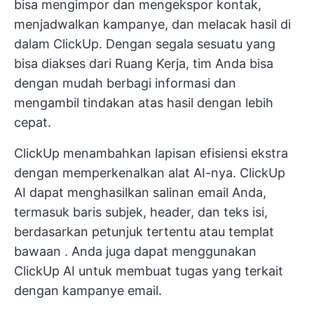
bisa mengimpor dan mengekspor kontak,
menjadwalkan kampanye, dan melacak hasil di
dalam ClickUp. Dengan segala sesuatu yang
bisa diakses dari Ruang Kerja, tim Anda bisa
dengan mudah berbagi informasi dan
mengambil tindakan atas hasil dengan lebih
cepat.
ClickUp menambahkan lapisan efisiensi ekstra
dengan memperkenalkan alat AI-nya.
ClickUp
AI
dapat menghasilkan salinan email Anda,
termasuk baris subjek, header, dan teks isi,
berdasarkan petunjuk tertentu atau
templat
bawaan
. Anda juga dapat menggunakan
ClickUp AI untuk membuat tugas yang terkait
dengan kampanye email.