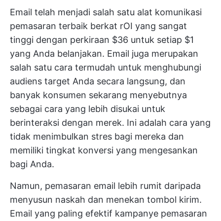
Email telah menjadi salah satu alat komunikasi
pemasaran terbaik berkat
rOI yang sangat
tinggi dengan perkiraan $36 untuk setiap $1
yang Anda belanjakan. Email juga merupakan
salah satu cara termudah untuk menghubungi
audiens target Anda secara langsung, dan
banyak konsumen sekarang menyebutnya
sebagai cara yang lebih disukai untuk
berinteraksi dengan merek. Ini adalah cara yang
tidak menimbulkan stres bagi mereka dan
memiliki tingkat konversi yang mengesankan
bagi Anda.
Namun, pemasaran email lebih rumit daripada
menyusun naskah dan menekan tombol kirim.
Email yang paling efektif
kampanye pemasaran