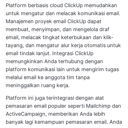
Platform berbasis cloud ClickUp memudahkan
untuk mengatur dan melacak komunikasi email.
Manajemen proyek email ClickUp
dapat
membuat, menyimpan, dan mengelola draf
email, melacak tingkat keterbukaan dan klik-
tayang, dan mengatur alur kerja otomatis untuk
email tindak lanjut.
Integrasi ClickUp
memungkinkan Anda terhubung dengan
platform komunikasi lain untuk mengirim tugas
melalui email ke anggota tim tanpa
meninggalkan ruang kerja.
Platform ini juga terintegrasi dengan alat
pemasaran email populer seperti Mailchimp dan
ActiveCampaign, memberikan Anda lebih
banyak lagi kemampuan pemasaran email. Anda