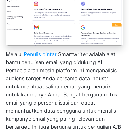
Melalui
Penulis pintar
Smartwriter adalah alat
bantu penulisan email yang didukung AI.
Pembelajaran mesin platform ini menganalisis
audiens target Anda bersama data industri
untuk membuat salinan email yang menarik
untuk kampanye Anda. Sangat berguna untuk
email yang dipersonalisasi dan dapat
memanfaatkan data pengguna untuk menulis
kampanye email yang paling relevan dan
bertarget. Ini juga berguna untuk pengujian A/B