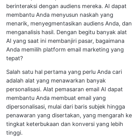
berinteraksi dengan audiens mereka. AI dapat
membantu Anda menyusun naskah yang
menarik, menyegmentasikan audiens Anda, dan
menganalisis hasil. Dengan begitu banyak alat
AI yang saat ini membanjiri pasar, bagaimana
Anda memilih platform email marketing yang
tepat?
Salah satu hal pertama yang perlu Anda cari
adalah alat yang menawarkan banyak
personalisasi. Alat pemasaran email AI dapat
membantu Anda membuat email yang
dipersonalisasi, mulai dari baris subjek hingga
penawaran yang disertakan, yang mengarah ke
tingkat keterbukaan dan konversi yang lebih
tinggi.