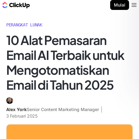
Blog ClickUp
Mulai
Ope
PERANGKAT LUNAK
10 Alat Pemasaran
Email AI Terbaik untuk
Mengotomatiskan
Email di Tahun 2025
Alex York
Senior Content Marketing Manager
3 Februari 2025