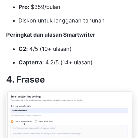
Pro:
$359/bulan
Diskon untuk langganan tahunan
Peringkat dan ulasan Smartwriter
G2:
4/5 (10+ ulasan)
Capterra:
4.2/5 (14+ ulasan)
4. Frasee