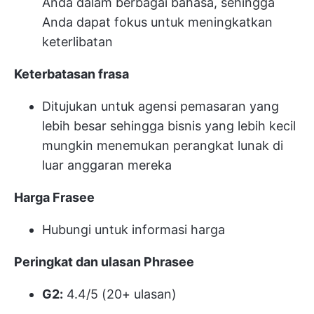
Anda dalam berbagai bahasa, sehingga
Anda dapat fokus untuk meningkatkan
keterlibatan
Keterbatasan frasa
Ditujukan untuk agensi pemasaran yang
lebih besar sehingga bisnis yang lebih kecil
mungkin menemukan perangkat lunak di
luar anggaran mereka
Harga Frasee
Hubungi untuk informasi harga
Peringkat dan ulasan Phrasee
G2:
4.4/5 (20+ ulasan)