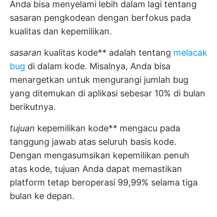
Anda bisa menyelami lebih dalam lagi tentang
sasaran pengkodean dengan berfokus pada
kualitas dan kepemilikan.
sasaran
kualitas kode** adalah tentang
melacak
bug
di dalam kode. Misalnya, Anda bisa
menargetkan untuk mengurangi jumlah bug
yang ditemukan di aplikasi sebesar 10% di bulan
berikutnya.
tujuan
kepemilikan kode** mengacu pada
tanggung jawab atas seluruh basis kode.
Dengan mengasumsikan kepemilikan penuh
atas kode, tujuan Anda dapat memastikan
platform tetap beroperasi 99,99% selama tiga
bulan ke depan.