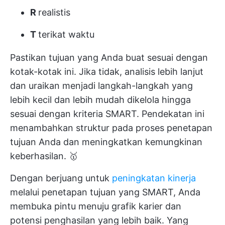
R
realistis
T
terikat waktu
Pastikan tujuan yang Anda buat sesuai dengan
kotak-kotak ini. Jika tidak, analisis lebih lanjut
dan uraikan menjadi langkah-langkah yang
lebih kecil dan lebih mudah dikelola hingga
sesuai dengan kriteria SMART. Pendekatan ini
menambahkan struktur pada proses penetapan
tujuan Anda dan meningkatkan kemungkinan
keberhasilan. 🥇
Dengan berjuang untuk
peningkatan kinerja
melalui penetapan tujuan yang SMART, Anda
membuka pintu menuju grafik karier dan
potensi penghasilan yang lebih baik. Yang