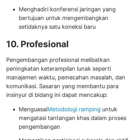
Menghadiri konferensi jaringan yang
bertujuan untuk mengembangkan
setidaknya satu koneksi baru
10. Profesional
Pengembangan profesional melibatkan
peningkatan keterampilan lunak seperti
manajemen waktu, pemecahan masalah, dan
komunikasi. Sasaran yang membantu para
insinyur di bidang ini dapat mencakup:
Menguasai
Metodologi ramping
untuk
mengatasi tantangan khas dalam proses
pengembangan