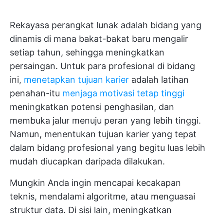
Rekayasa perangkat lunak adalah bidang yang
dinamis di mana bakat-bakat baru mengalir
setiap tahun, sehingga meningkatkan
persaingan. Untuk para profesional di bidang
ini,
menetapkan tujuan karier
adalah latihan
penahan-itu
menjaga motivasi tetap tinggi
meningkatkan potensi penghasilan, dan
membuka jalur menuju peran yang lebih tinggi.
Namun, menentukan tujuan karier yang tepat
dalam bidang profesional yang begitu luas lebih
mudah diucapkan daripada dilakukan.
Mungkin Anda ingin mencapai kecakapan
teknis, mendalami algoritme, atau menguasai
struktur data. Di sisi lain, meningkatkan