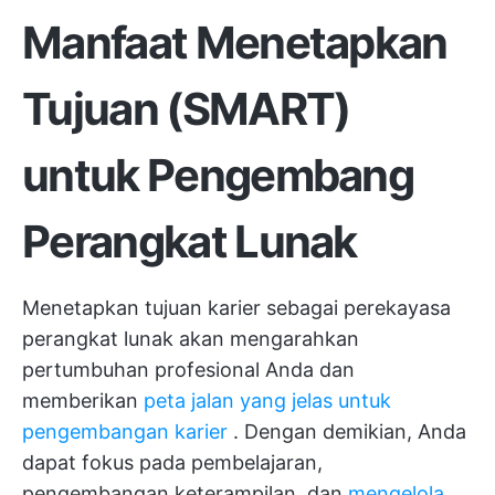
Manfaat Menetapkan
Tujuan (SMART)
untuk Pengembang
Perangkat Lunak
Menetapkan tujuan karier sebagai perekayasa
perangkat lunak akan mengarahkan
pertumbuhan profesional Anda dan
memberikan
peta jalan yang jelas untuk
pengembangan karier
. Dengan demikian, Anda
dapat fokus pada pembelajaran,
pengembangan keterampilan, dan
mengelola