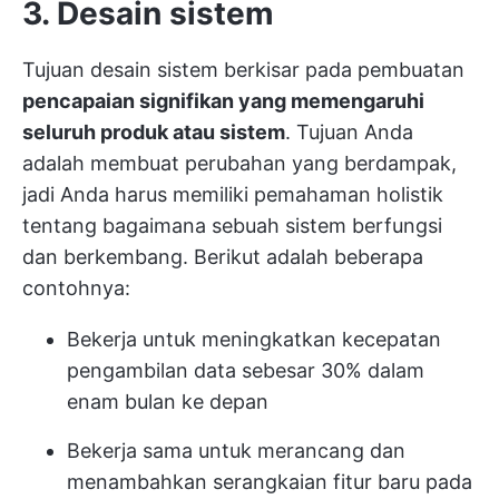
3. Desain sistem
Tujuan desain sistem berkisar pada pembuatan
pencapaian signifikan yang memengaruhi
seluruh produk atau sistem
. Tujuan Anda
adalah membuat perubahan yang berdampak,
jadi Anda harus memiliki pemahaman holistik
tentang bagaimana sebuah sistem berfungsi
dan berkembang. Berikut adalah beberapa
contohnya:
Bekerja untuk meningkatkan kecepatan
pengambilan data sebesar 30% dalam
enam bulan ke depan
Bekerja sama untuk merancang dan
menambahkan serangkaian fitur baru pada