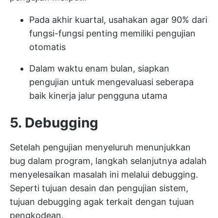
Pada akhir kuartal, usahakan agar 90% dari
fungsi-fungsi penting memiliki pengujian
otomatis
Dalam waktu enam bulan, siapkan
pengujian untuk mengevaluasi seberapa
baik kinerja jalur pengguna utama
5. Debugging
Setelah pengujian menyeluruh menunjukkan
bug dalam program, langkah selanjutnya adalah
menyelesaikan masalah ini melalui debugging.
Seperti tujuan desain dan pengujian sistem,
tujuan debugging agak terkait dengan tujuan
pengkodean.