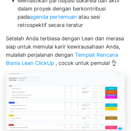
Memastikan partisipasi sukarela dan aktif
dalam proyek dengan berkontribusi
pada
agenda pertemuan
atau sesi
retrospektif secara teratur
Setelah Anda terbiasa dengan Lean dan merasa
siap untuk memulai karir kewirausahaan Anda,
mulailah perjalanan dengan
Templat Rencana
Bisnis Lean ClickUp
, cocok untuk pemula! 👌