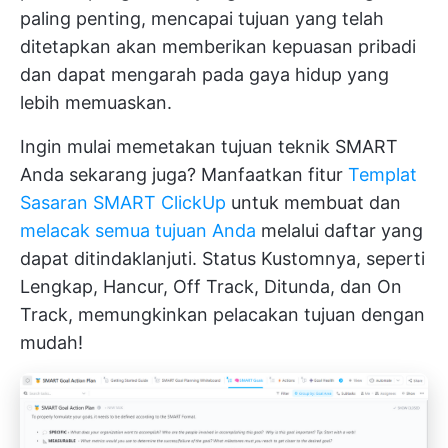
paling penting, mencapai tujuan yang telah
ditetapkan akan memberikan kepuasan pribadi
dan dapat mengarah pada gaya hidup yang
lebih memuaskan.
Ingin mulai memetakan tujuan teknik SMART
Anda sekarang juga? Manfaatkan fitur
Templat
Sasaran SMART ClickUp
untuk membuat dan
melacak semua tujuan Anda
melalui daftar yang
dapat ditindaklanjuti. Status Kustomnya, seperti
Lengkap, Hancur, Off Track, Ditunda, dan On
Track, memungkinkan pelacakan tujuan dengan
mudah!