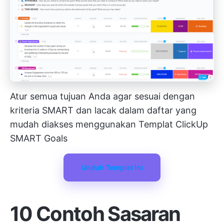
Atur semua tujuan Anda agar sesuai dengan
kriteria SMART dan lacak dalam daftar yang
mudah diakses menggunakan Templat ClickUp
SMART Goals
Unduh Templat Ini
10 Contoh Sasaran