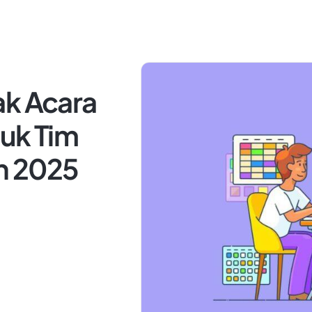
ak Acara
tuk Tim
un 2025