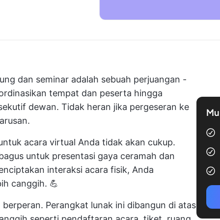
sung
dan seminar adalah sebuah perjuangan -
oordinasikan tempat dan peserta hingga
ekutif dewan. Tidak heran jika pergeseran ke
Mul
harusan.
untuk acara virtual Anda tidak akan cukup.
t bagus untuk presentasi gaya ceramah dan
enciptakan interaksi acara fisik, Anda
ih canggih. 💪
l berperan. Perangkat lunak ini dibangun di atas
canggih seperti pendaftaran acara, tiket, ruang