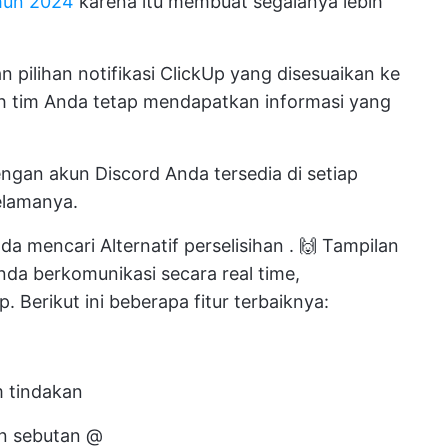
ahun 2024
karena itu membuat segalanya lebih
 pilihan notifikasi ClickUp yang disesuaikan ke
uh tim Anda tetap mendapatkan informasi yang
engan akun Discord Anda tersedia di setiap
elamanya.
nda mencari
Alternatif perselisihan
. 🙌
Tampilan
a berkomunikasi secara real time,
Berikut ini beberapa fitur terbaiknya:
 tindakan
n sebutan @