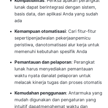
Kompatibilitas
: Periksa apakah perangkat
lunak dapat berintegrasi dengan sistem,
basis data, dan aplikasi Anda yang sudah
ada
Kemampuan otomatisasi
: Cari fitur-fitur
seperti
penjadwalan pekerjaan
pemicu
peristiwa, dan
otomatisasi alur kerja
untuk
memenuhi kebutuhan spesifik Anda
Pemantauan dan pelaporan
: Perangkat
lunak harus menyediakan pemantauan
waktu nyata dan
alat pelaporan
untuk
melacak kinerja tugas dan proses otomatis
Kemudahan penggunaan
: Antarmuka yang
mudah digunakan dan pengaturan yang
intuitif dapat
menghemat waktu
dan