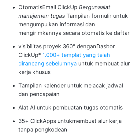
Otomatis
Email ClickUp
Berguna
alat
manajemen tugas
Tampilan formulir
untuk
mengumpulkan informasi dan
mengirimkannya secara otomatis ke daftar
visibilitas proyek 360° dengan
Dasbor
ClickUp
*
1.000+ templat yang telah
dirancang sebelumnya
untuk membuat alur
kerja khusus
Tampilan kalender
untuk melacak jadwal
dan pencapaian
Alat AI untuk pembuatan tugas otomatis
35+ ClickApps
untuk
membuat alur kerja
tanpa pengkodean