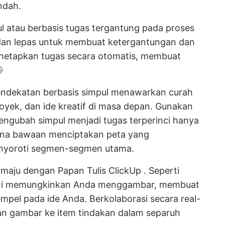
ndah.
pul atau berbasis tugas tergantung pada proses
 dan lepas untuk membuat ketergantungan dan
netapkan tugas secara otomatis,
membuat

pendekatan berbasis simpul menawarkan curah
yek, dan ide kreatif di masa depan. Gunakan
engubah simpul menjadi tugas terperinci hanya
rna bawaan menciptakan peta yang
nyoroti segmen-segmen utama.
h maju dengan
Papan Tulis ClickUp
. Seperti
l ini memungkinkan Anda menggambar, membuat
pel pada ide Anda. Berkolaborasi secara real-
pan gambar ke
item tindakan
dalam separuh