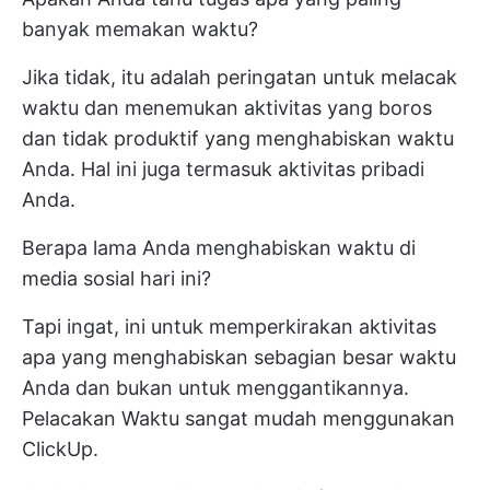
banyak memakan waktu?
Jika tidak, itu adalah peringatan untuk melacak
waktu dan menemukan aktivitas yang boros
dan tidak produktif yang menghabiskan waktu
Anda. Hal ini juga termasuk aktivitas pribadi
Anda.
Berapa lama Anda menghabiskan waktu di
media sosial hari ini?
Tapi ingat, ini untuk memperkirakan aktivitas
apa yang menghabiskan sebagian besar waktu
Anda dan bukan untuk menggantikannya.
Pelacakan Waktu
sangat mudah menggunakan
ClickUp.