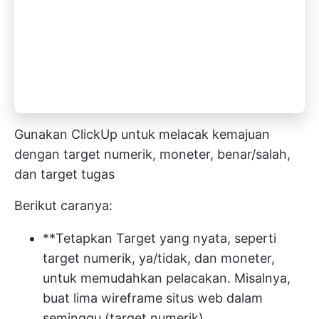
Gunakan ClickUp untuk melacak kemajuan
dengan target numerik, moneter, benar/salah,
dan target tugas
Berikut caranya:
**Tetapkan Target yang nyata, seperti
target numerik, ya/tidak, dan moneter,
untuk memudahkan pelacakan. Misalnya,
buat lima wireframe situs web dalam
seminggu (target numerik)