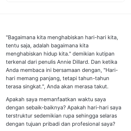
"Bagaimana kita menghabiskan hari-hari kita,
tentu saja, adalah bagaimana kita
menghabiskan hidup kita." demikian kutipan
terkenal dari penulis Annie Dillard. Dan ketika
Anda membaca ini bersamaan dengan, "Hari-
hari memang panjang, tetapi tahun-tahun
terasa singkat.", Anda akan merasa takut.
Apakah saya memanfaatkan waktu saya
dengan sebaik-baiknya? Apakah hari-hari saya
terstruktur sedemikian rupa sehingga selaras
dengan tujuan pribadi dan profesional saya?