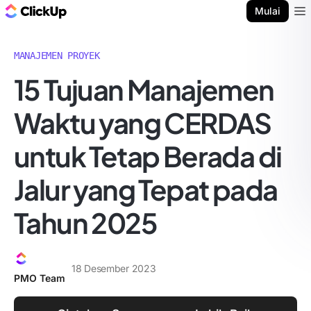
Blog ClickUp
Mulai
Ope
MANAJEMEN PROYEK
15 Tujuan Manajemen
Waktu yang CERDAS
untuk Tetap Berada di
Jalur yang Tepat pada
Tahun 2025
18 Desember 2023
PMO Team