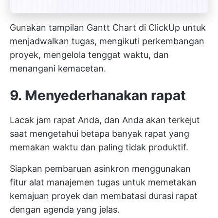
Gunakan tampilan Gantt Chart di ClickUp untuk
menjadwalkan tugas, mengikuti perkembangan
proyek, mengelola tenggat waktu, dan
menangani kemacetan.
9. Menyederhanakan rapat
Lacak jam rapat Anda, dan Anda akan terkejut
saat mengetahui betapa banyak rapat yang
memakan waktu dan paling tidak produktif.
Siapkan pembaruan asinkron menggunakan
fitur
alat manajemen tugas
untuk memetakan
kemajuan proyek dan membatasi durasi rapat
dengan agenda yang jelas.