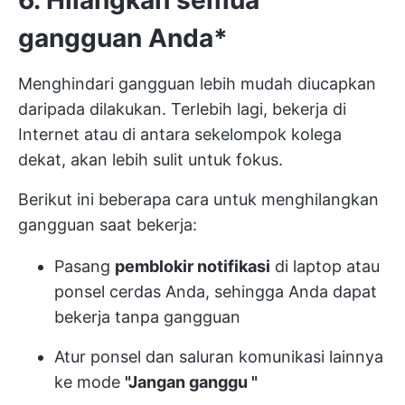
gangguan Anda*
Menghindari gangguan lebih mudah diucapkan
daripada dilakukan. Terlebih lagi, bekerja di
Internet atau di antara sekelompok kolega
dekat, akan lebih sulit untuk fokus.
Berikut ini beberapa cara untuk menghilangkan
gangguan saat bekerja:
Pasang
pemblokir notifikasi
di laptop atau
ponsel cerdas Anda, sehingga Anda dapat
bekerja tanpa gangguan
Atur ponsel dan saluran komunikasi lainnya
ke mode
"Jangan ganggu "