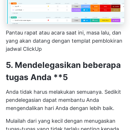
Pantau rapat atau acara saat ini, masa lalu, dan
yang akan datang dengan templat pemblokiran
jadwal ClickUp
5. Mendelegasikan beberapa
tugas Anda
**5
Anda tidak harus melakukan semuanya. Sedikit
pendelegasian dapat membantu Anda
mengendalikan hari Anda dengan lebih baik.
Mulailah dari yang kecil dengan menugaskan
tugas-tugas yang tidak terlalu penting kepada