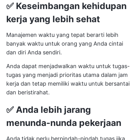
✅ Keseimbangan kehidupan
kerja yang lebih sehat
Manajemen waktu yang tepat berarti lebih
banyak waktu untuk orang yang Anda cintai
dan diri Anda sendiri.
Anda dapat menjadwalkan waktu untuk tugas-
tugas yang menjadi prioritas utama dalam jam
kerja dan tetap memiliki waktu untuk bersantai
dan beristirahat.
✅ Anda lebih jarang
menunda-nunda pekerjaan
Anda tidak perlu berpindah-pindah tugas jika