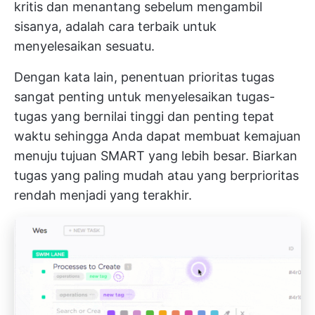
kritis dan menantang sebelum mengambil
sisanya, adalah cara terbaik untuk
menyelesaikan sesuatu.
Dengan kata lain,
penentuan prioritas tugas
sangat penting untuk menyelesaikan tugas-
tugas yang bernilai tinggi dan penting tepat
waktu sehingga Anda dapat membuat kemajuan
menuju tujuan SMART yang lebih besar. Biarkan
tugas yang paling mudah atau yang berprioritas
rendah menjadi yang terakhir.