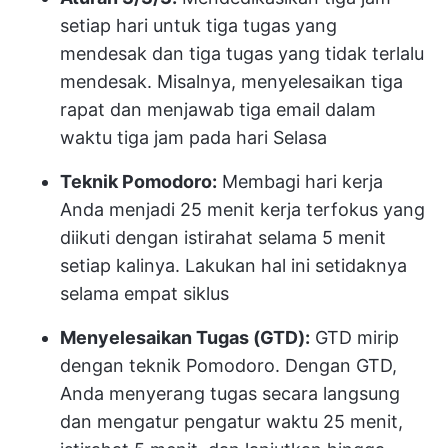
setiap hari untuk tiga tugas yang
mendesak dan tiga tugas yang tidak terlalu
mendesak. Misalnya, menyelesaikan tiga
rapat dan menjawab tiga email dalam
waktu tiga jam pada hari Selasa
Teknik Pomodoro:
Membagi hari kerja
Anda menjadi 25 menit kerja terfokus yang
diikuti dengan istirahat selama 5 menit
setiap kalinya. Lakukan hal ini setidaknya
selama empat siklus
Menyelesaikan Tugas (GTD):
GTD mirip
dengan teknik Pomodoro. Dengan GTD,
Anda menyerang tugas secara langsung
dan mengatur pengatur waktu 25 menit,