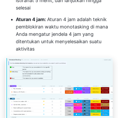
istirahat 5 menit, dan lanjutkan hingga
selesai
Aturan 4 jam:
Aturan 4 jam adalah teknik
pemblokiran waktu monotasking di mana
Anda mengatur jendela 4 jam yang
ditentukan untuk menyelesaikan suatu
aktivitas