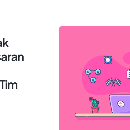
ak
saran
Tim