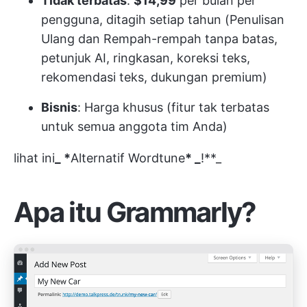
Tidak terbatas
:
$14,99
per bulan per
pengguna, ditagih setiap tahun (Penulisan
Ulang dan Rempah-rempah tanpa batas,
petunjuk AI, ringkasan, koreksi teks,
rekomendasi teks, dukungan premium)
Bisnis
: Harga khusus (fitur tak terbatas
untuk semua anggota tim Anda)
lihat ini
_ *
Alternatif Wordtune
* _
!**_
Apa itu Grammarly?