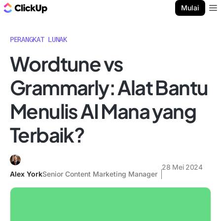
Blog ClickUp
Mulai
Ope
PERANGKAT LUNAK
Wordtune vs
Grammarly: Alat Bantu
Menulis AI Mana yang
Terbaik?
28 Mei 2024
Alex York
Senior Content Marketing Manager