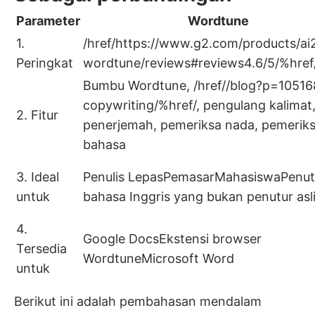
Parameter
Wordtune
1.
/href/
https://www.g2.com/products/ai2
Peringkat
wordtune/reviews#reviews4.6/5/%href
Bumbu Wordtune, /href//blog?p=10516
copywriting/%href/, pengulang kalimat
2. Fitur
penerjemah, pemeriksa nada, pemeriks
bahasa
3. Ideal
Penulis LepasPemasarMahasiswaPenut
untuk
bahasa Inggris yang bukan penutur asl
4.
Google DocsEkstensi browser
Tersedia
WordtuneMicrosoft Word
untuk
Berikut ini adalah pembahasan mendalam