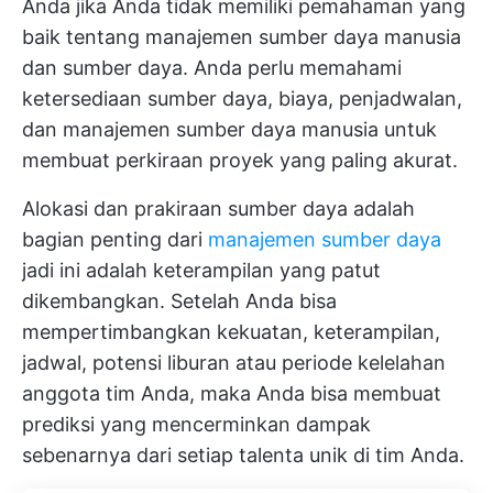
Anda jika Anda tidak memiliki pemahaman yang
baik tentang manajemen sumber daya manusia
dan sumber daya. Anda perlu memahami
ketersediaan sumber daya, biaya, penjadwalan,
dan manajemen sumber daya manusia untuk
membuat perkiraan proyek yang paling akurat.
Alokasi dan prakiraan sumber daya adalah
bagian penting dari
manajemen sumber daya
jadi ini adalah keterampilan yang patut
dikembangkan. Setelah Anda bisa
mempertimbangkan kekuatan, keterampilan,
jadwal, potensi liburan atau periode kelelahan
anggota tim Anda, maka Anda bisa membuat
prediksi yang mencerminkan dampak
sebenarnya dari setiap talenta unik di tim Anda.