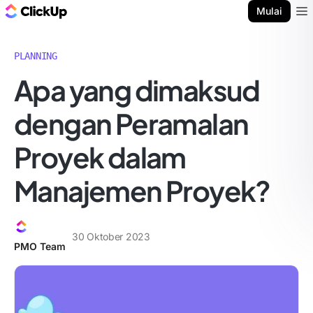
Blog ClickUp
Mulai
Ope
PLANNING
Apa yang dimaksud
dengan Peramalan
Proyek dalam
Manajemen Proyek?
30 Oktober 2023
PMO Team