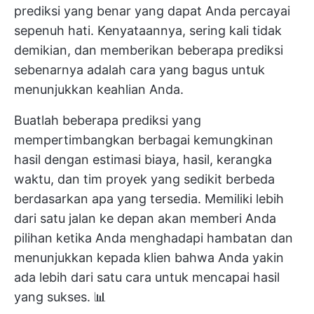
prediksi yang benar yang dapat Anda percayai
sepenuh hati. Kenyataannya, sering kali tidak
demikian, dan memberikan beberapa prediksi
sebenarnya adalah cara yang bagus untuk
menunjukkan keahlian Anda.
Buatlah beberapa prediksi yang
mempertimbangkan berbagai kemungkinan
hasil dengan estimasi biaya, hasil, kerangka
waktu, dan tim proyek yang sedikit berbeda
berdasarkan apa yang tersedia. Memiliki lebih
dari satu jalan ke depan akan memberi Anda
pilihan ketika Anda menghadapi hambatan dan
menunjukkan kepada klien bahwa Anda yakin
ada lebih dari satu cara untuk mencapai hasil
yang sukses. 📊