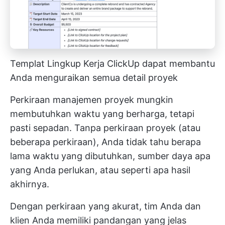
Templat Lingkup Kerja ClickUp dapat membantu
Anda menguraikan semua detail proyek
Perkiraan manajemen proyek mungkin
membutuhkan waktu yang berharga, tetapi
pasti sepadan. Tanpa perkiraan proyek (atau
beberapa perkiraan), Anda tidak tahu berapa
lama waktu yang dibutuhkan, sumber daya apa
yang Anda perlukan, atau seperti apa hasil
akhirnya.
Dengan perkiraan yang akurat, tim Anda dan
klien Anda memiliki pandangan yang jelas