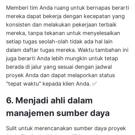
Memberi tim Anda ruang untuk bernapas berarti
mereka dapat bekerja dengan kecepatan yang
konsisten dan melakukan pekerjaan terbaik
mereka, tanpa tekanan untuk menyelesaikan
setiap tugas seolah-olah tidak ada hal lain
dalam daftar tugas mereka. Waktu tambahan ini
juga berarti Anda lebih mungkin untuk tetap
berada di jalur yang sesuai dengan jadwal
proyek Anda dan dapat melaporkan status
"tepat waktu" kepada klien Anda. ✅
6. Menjadi ahli dalam
manajemen sumber daya
Sulit untuk merencanakan sumber daya proyek