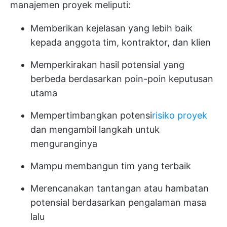
manajemen proyek meliputi:
Memberikan kejelasan yang lebih baik
kepada anggota tim, kontraktor, dan klien
Memperkirakan hasil potensial yang
berbeda berdasarkan poin-poin keputusan
utama
Mempertimbangkan potensi
risiko proyek
dan mengambil langkah untuk
menguranginya
Mampu membangun tim yang terbaik
Merencanakan tantangan atau hambatan
potensial berdasarkan pengalaman masa
lalu