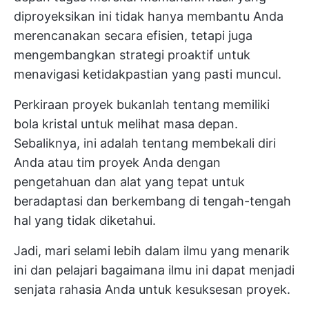
diproyeksikan ini tidak hanya membantu Anda
merencanakan secara efisien, tetapi juga
mengembangkan strategi proaktif untuk
menavigasi ketidakpastian yang pasti muncul.
Perkiraan proyek bukanlah tentang memiliki
bola kristal untuk melihat masa depan.
Sebaliknya, ini adalah tentang membekali diri
Anda atau tim proyek Anda dengan
pengetahuan dan alat yang tepat untuk
beradaptasi dan berkembang di tengah-tengah
hal yang tidak diketahui.
Jadi, mari selami lebih dalam ilmu yang menarik
ini dan pelajari bagaimana ilmu ini dapat menjadi
senjata rahasia Anda untuk kesuksesan proyek.