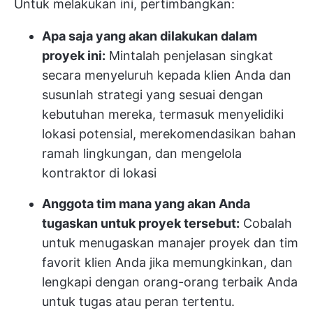
Untuk melakukan ini, pertimbangkan:
Apa saja yang akan dilakukan dalam
proyek ini:
Mintalah penjelasan singkat
secara menyeluruh kepada klien Anda dan
susunlah strategi yang sesuai dengan
kebutuhan mereka, termasuk menyelidiki
lokasi potensial, merekomendasikan bahan
ramah lingkungan, dan mengelola
kontraktor di lokasi
Anggota tim mana yang akan Anda
tugaskan untuk proyek tersebut:
Cobalah
untuk menugaskan manajer proyek dan tim
favorit klien Anda jika memungkinkan, dan
lengkapi dengan orang-orang terbaik Anda
untuk tugas atau peran tertentu.