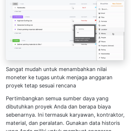
Sangat mudah untuk menambahkan nilai
moneter ke tugas untuk menjaga anggaran
proyek tetap sesuai rencana
Pertimbangkan semua sumber daya yang
dibutuhkan proyek Anda dan berapa biaya
sebenarnya. Ini termasuk karyawan, kontraktor,
material, dan peralatan. Gunakan data historis