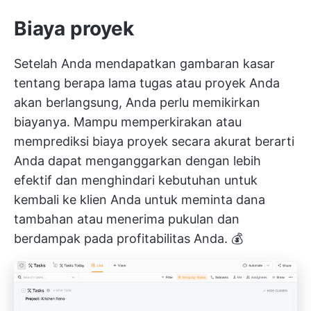
Biaya proyek
Setelah Anda mendapatkan gambaran kasar
tentang berapa lama tugas atau proyek Anda
akan berlangsung, Anda perlu memikirkan
biayanya. Mampu memperkirakan atau
memprediksi biaya proyek secara akurat berarti
Anda dapat menganggarkan dengan lebih
efektif dan menghindari kebutuhan untuk
kembali ke klien Anda untuk meminta dana
tambahan atau menerima pukulan dan
berdampak pada profitabilitas Anda. 💰