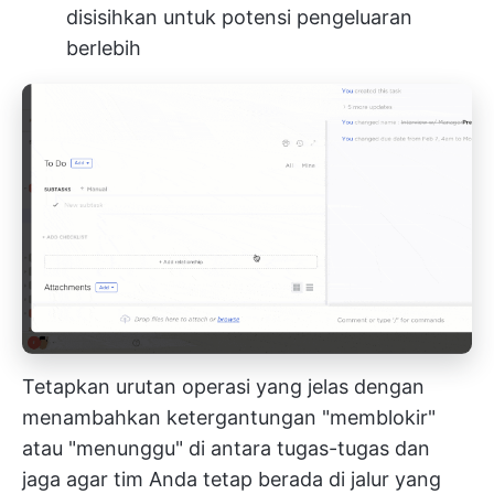
disisihkan untuk potensi pengeluaran
berlebih
Tetapkan urutan operasi yang jelas dengan
menambahkan ketergantungan "memblokir"
atau "menunggu" di antara tugas-tugas dan
jaga agar tim Anda tetap berada di jalur yang