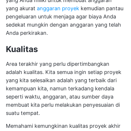
yang Anda miliki untuk membuat anggaran
yang akurat
anggaran proyek
kemudian pantau
pengeluaran untuk menjaga agar biaya Anda
sedekat mungkin dengan anggaran yang telah
Anda perkirakan.
Kualitas
Area terakhir yang perlu dipertimbangkan
adalah kualitas. Kita semua ingin setiap proyek
yang kita selesaikan adalah yang terbaik dari
kemampuan kita, namun terkadang kendala
seperti waktu, anggaran, atau sumber daya
membuat kita perlu melakukan penyesuaian di
suatu tempat.
Memahami kemungkinan kualitas proyek akhir