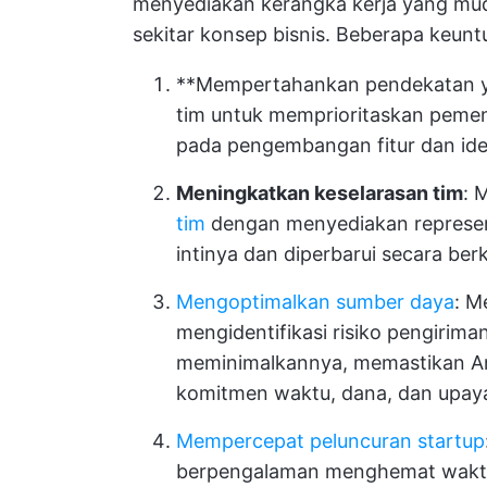
menyediakan kerangka kerja yang mud
sekitar konsep bisnis. Beberapa keunt
**Mempertahankan pendekatan y
tim untuk memprioritaskan peme
pada pengembangan fitur dan ide
Meningkatkan keselarasan tim
: 
tim
dengan menyediakan represent
intinya dan diperbarui secara ber
Mengoptimalkan sumber daya
: M
mengidentifikasi risiko pengirima
meminimalkannya, memastikan A
komitmen waktu, dana, dan upay
Mempercepat peluncuran startup
berpengalaman menghemat waktu