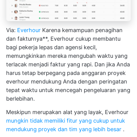
Via:
Everhour
Karena kemampuan penagihan
dan fakturnya**, Everhour cukup membantu
bagi pekerja lepas dan agensi kecil,
memungkinkan mereka mengubah waktu yang
terlacak menjadi faktur yang rapi. Dan jika Anda
harus tetap berpegang pada
anggaran proyek
everhour mendukung Anda dengan peringatan
tepat waktu untuk mencegah pengeluaran yang
berlebihan.
Meskipun merupakan alat yang layak, Everhour
mungkin tidak memiliki fitur yang cukup untuk
mendukung proyek dan tim yang lebih besar
.