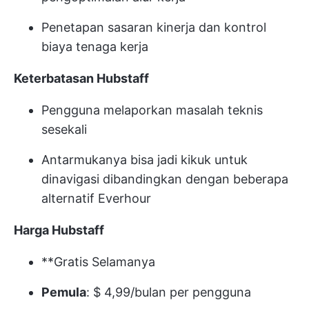
Penetapan sasaran kinerja dan kontrol
biaya tenaga kerja
Keterbatasan Hubstaff
Pengguna melaporkan masalah teknis
sesekali
Antarmukanya bisa jadi kikuk untuk
dinavigasi dibandingkan dengan beberapa
alternatif Everhour
Harga Hubstaff
**Gratis Selamanya
Pemula
: $ 4,99/bulan per pengguna