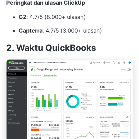
Peringkat dan ulasan ClickUp
G2
: 4.7/5 (8.000+ ulasan)
Capterra
: 4.7/5 (3.000+ ulasan)
2. Waktu QuickBooks