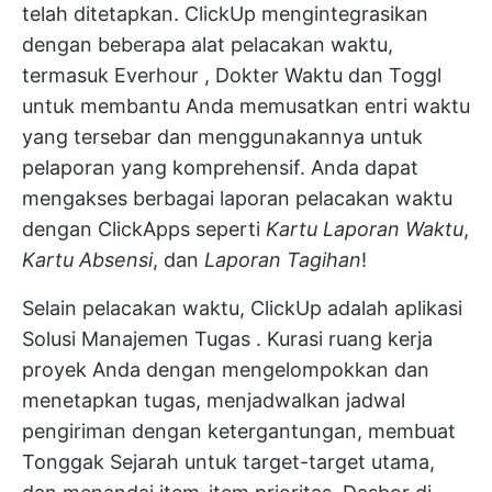
telah ditetapkan.
ClickUp mengintegrasikan
dengan beberapa alat pelacakan waktu,
termasuk
Everhour
,
Dokter Waktu
dan
Toggl
untuk membantu Anda memusatkan entri waktu
yang tersebar dan menggunakannya untuk
pelaporan yang komprehensif. Anda dapat
mengakses berbagai
laporan pelacakan waktu
dengan ClickApps
seperti
Kartu Laporan Waktu
,
Kartu Absensi
, dan
Laporan Tagihan
!
Selain pelacakan waktu, ClickUp adalah aplikasi
Solusi Manajemen Tugas
. Kurasi ruang kerja
proyek Anda dengan mengelompokkan dan
menetapkan tugas, menjadwalkan jadwal
pengiriman dengan ketergantungan,
membuat
Tonggak Sejarah
untuk target-target utama,