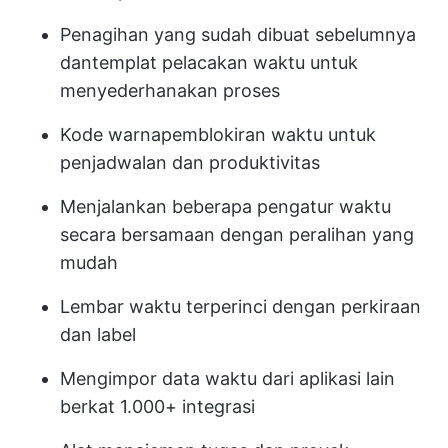
Penagihan yang sudah dibuat sebelumnya
dan
templat pelacakan waktu
untuk
menyederhanakan proses
Kode warna
pemblokiran waktu
untuk
penjadwalan dan produktivitas
Menjalankan beberapa pengatur waktu
secara bersamaan dengan peralihan yang
mudah
Lembar waktu terperinci dengan perkiraan
dan label
Mengimpor data waktu dari aplikasi lain
berkat 1.000+ integrasi