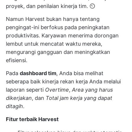
proyek, dan penilaian kinerja tim. ⏲️
Namun Harvest bukan hanya tentang
pengingat-ini berfokus pada peningkatan
produktivitas. Karyawan menerima dorongan
lembut untuk mencatat waktu mereka,
mengurangi gangguan dan meningkatkan
efisiensi.
Pada
dashboard tim
, Anda bisa melihat
seberapa baik kinerja rekan kerja Anda melalui
laporan seperti
Overtime
,
Area yang harus
dikerjakan
, dan
Total jam kerja yang dapat
ditagih
.
Fitur terbaik Harvest