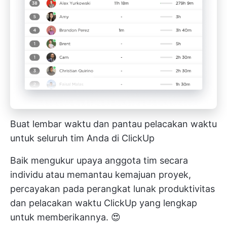
Buat lembar waktu dan pantau pelacakan waktu
untuk seluruh tim Anda di ClickUp
Baik mengukur upaya anggota tim secara
individu atau memantau kemajuan proyek,
percayakan pada perangkat lunak produktivitas
dan pelacakan waktu ClickUp yang lengkap
untuk memberikannya. 😍