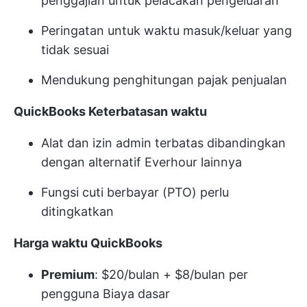
penggajian untuk pelacakan pengeluaran
Peringatan untuk waktu masuk/keluar yang
tidak sesuai
Mendukung penghitungan pajak penjualan
QuickBooks Keterbatasan waktu
Alat dan izin admin terbatas dibandingkan
dengan alternatif Everhour lainnya
Fungsi cuti berbayar (PTO) perlu
ditingkatkan
Harga waktu QuickBooks
Premium
: $20/bulan + $8/bulan per
pengguna Biaya dasar