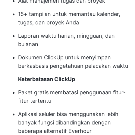
Alat manajemen tugas dan proyek
15+ tampilan
untuk memantau kalender,
tugas, dan proyek Anda
Laporan waktu harian, mingguan, dan
bulanan
Dokumen ClickUp
untuk menyimpan
berkas
basis pengetahuan pelacakan waktu
Keterbatasan ClickUp
Paket gratis membatasi penggunaan fitur-
fitur tertentu
Aplikasi seluler bisa menggunakan lebih
banyak fungsi dibandingkan dengan
beberapa alternatif Everhour