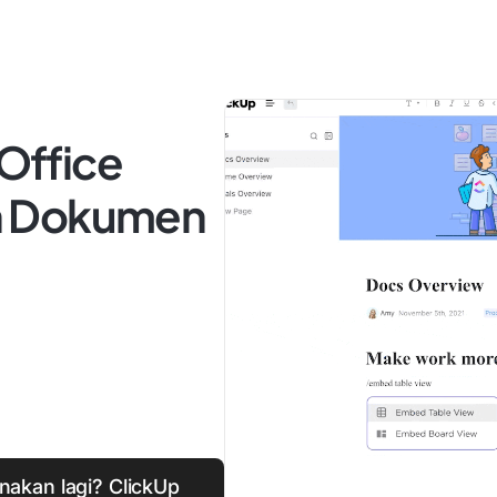
eOffice
n Dokumen
unakan lagi? ClickUp