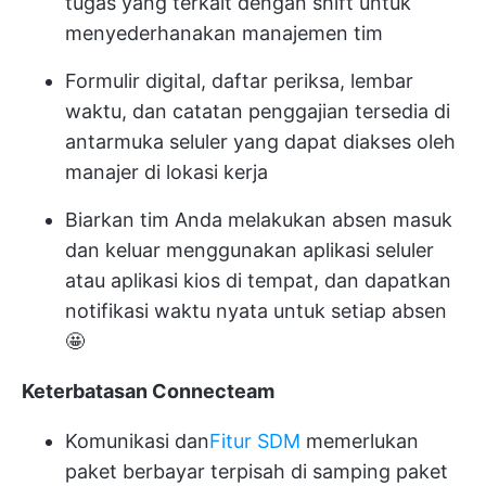
tugas yang terkait dengan shift untuk
menyederhanakan manajemen tim
Formulir digital, daftar periksa, lembar
waktu, dan catatan penggajian tersedia di
antarmuka seluler yang dapat diakses oleh
manajer di lokasi kerja
Biarkan tim Anda melakukan absen masuk
dan keluar menggunakan aplikasi seluler
atau aplikasi kios di tempat, dan dapatkan
notifikasi waktu nyata untuk setiap absen
🤩
Keterbatasan Connecteam
Komunikasi dan
Fitur SDM
memerlukan
paket berbayar terpisah di samping paket