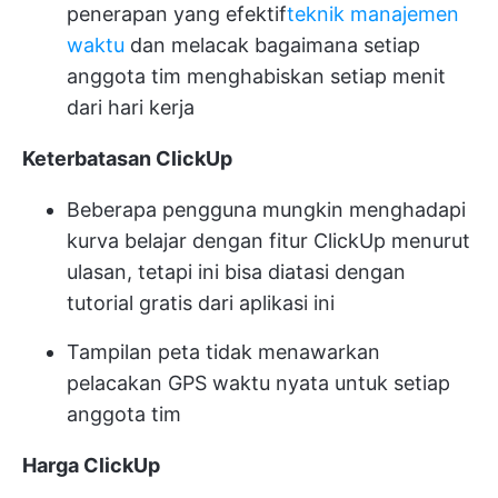
penerapan yang efektif
teknik manajemen
waktu
dan melacak bagaimana setiap
anggota tim menghabiskan setiap menit
dari hari kerja
Keterbatasan ClickUp
Beberapa pengguna mungkin menghadapi
kurva belajar dengan fitur ClickUp menurut
ulasan, tetapi ini bisa diatasi dengan
tutorial gratis dari aplikasi ini
Tampilan peta
tidak menawarkan
pelacakan GPS waktu nyata untuk setiap
anggota tim
Harga ClickUp