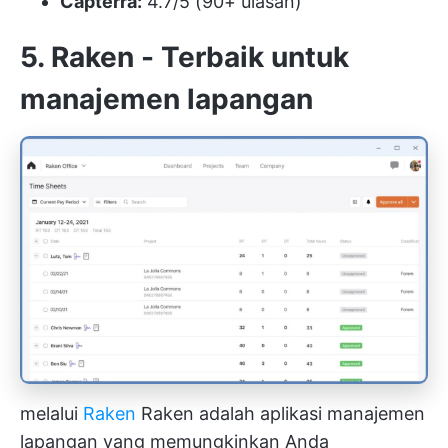
Capterra:
4.7/5 (90+ ulasan)
5. Raken - Terbaik untuk
manajemen lapangan
melalui
Raken
Raken adalah aplikasi manajemen
lapangan yang memungkinkan Anda