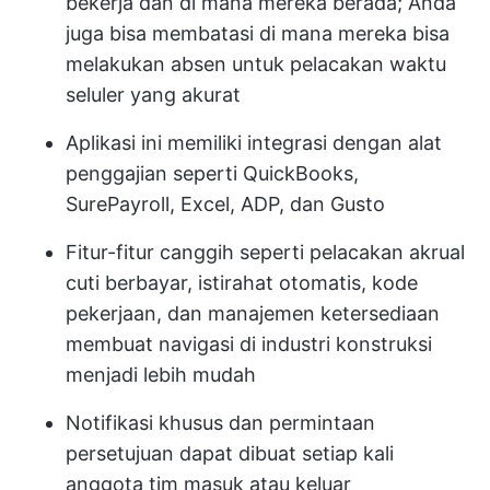
bekerja dan di mana mereka berada; Anda
juga bisa membatasi di mana mereka bisa
melakukan absen untuk pelacakan waktu
seluler yang akurat
Aplikasi ini memiliki integrasi dengan alat
penggajian seperti QuickBooks,
SurePayroll, Excel, ADP, dan Gusto
Fitur-fitur canggih seperti pelacakan akrual
cuti berbayar, istirahat otomatis, kode
pekerjaan, dan manajemen ketersediaan
membuat navigasi di industri konstruksi
menjadi lebih mudah
Notifikasi khusus dan permintaan
persetujuan dapat dibuat setiap kali
anggota tim masuk atau keluar