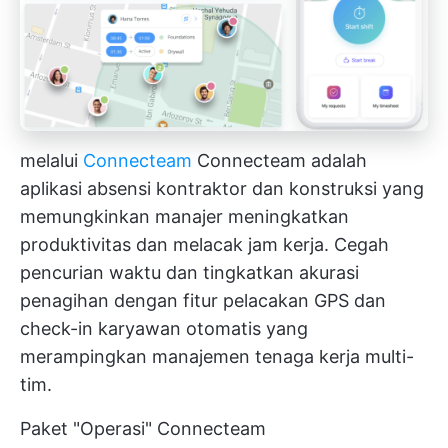
melalui
Connecteam
Connecteam adalah
aplikasi absensi kontraktor dan konstruksi yang
memungkinkan manajer meningkatkan
produktivitas dan melacak jam kerja. Cegah
pencurian waktu dan tingkatkan akurasi
penagihan dengan fitur pelacakan GPS dan
check-in karyawan otomatis yang
merampingkan manajemen tenaga kerja multi-
tim.
Paket "Operasi" Connecteam