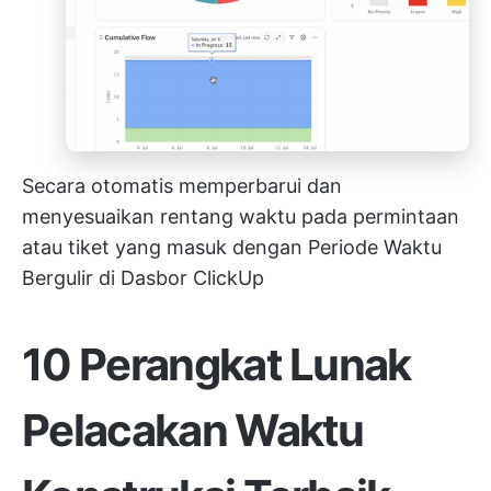
Secara otomatis memperbarui dan
menyesuaikan rentang waktu pada permintaan
atau tiket yang masuk dengan Periode Waktu
Bergulir di Dasbor ClickUp
10 Perangkat Lunak
Pelacakan Waktu