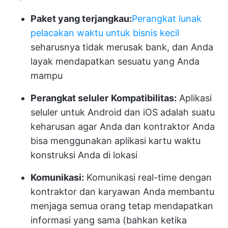
Paket yang terjangkau:
Perangkat lunak
pelacakan waktu untuk bisnis kecil
seharusnya tidak merusak bank, dan Anda
layak mendapatkan sesuatu yang Anda
mampu
Perangkat seluler
Kompatibilitas:
Aplikasi
seluler untuk Android dan iOS adalah suatu
keharusan agar Anda dan kontraktor Anda
bisa menggunakan aplikasi kartu waktu
konstruksi Anda di lokasi
Komunikasi:
Komunikasi real-time dengan
kontraktor dan karyawan Anda membantu
menjaga semua orang tetap mendapatkan
informasi yang sama (bahkan ketika