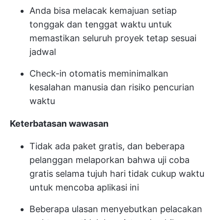
Anda bisa melacak kemajuan setiap
tonggak dan tenggat waktu untuk
memastikan seluruh proyek tetap sesuai
jadwal
Check-in otomatis meminimalkan
kesalahan manusia dan risiko pencurian
waktu
Keterbatasan wawasan
Tidak ada paket gratis, dan beberapa
pelanggan melaporkan bahwa uji coba
gratis selama tujuh hari tidak cukup waktu
untuk mencoba aplikasi ini
Beberapa ulasan menyebutkan pelacakan