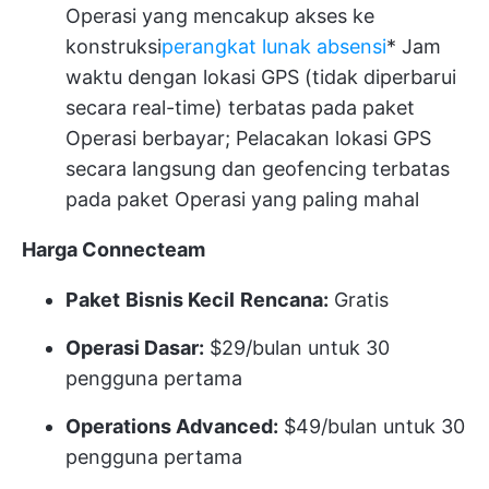
Operasi yang mencakup akses ke
konstruksi
perangkat lunak absensi
* Jam
waktu dengan lokasi GPS (tidak diperbarui
secara real-time) terbatas pada paket
Operasi berbayar; Pelacakan lokasi GPS
secara langsung dan geofencing terbatas
pada paket Operasi yang paling mahal
Harga Connecteam
Paket
Bisnis Kecil
Rencana:
Gratis
Operasi Dasar:
$29/bulan untuk 30
pengguna pertama
Operations Advanced:
$49/bulan untuk 30
pengguna pertama