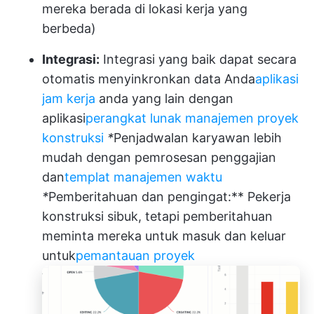
mereka berada di lokasi kerja yang
berbeda)
Integrasi:
Integrasi yang baik dapat secara
otomatis menyinkronkan data Anda
aplikasi
jam kerja
anda yang lain dengan
aplikasi
perangkat lunak manajemen proyek
konstruksi
*
Penjadwalan karyawan lebih
mudah dengan pemrosesan penggajian
dan
templat manajemen waktu
*
Pemberitahuan dan pengingat:** Pekerja
konstruksi sibuk, tetapi pemberitahuan
meminta mereka untuk masuk dan keluar
untuk
pemantauan proyek