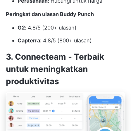
Perusahaan:
Hubungi untuk harga
Peringkat dan ulasan Buddy Punch
G2:
4.8/5 (200+ ulasan)
Capterra:
4.8/5 (800+ ulasan)
3. Connecteam - Terbaik
untuk meningkatkan
produktivitas