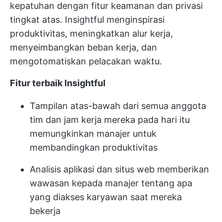
kepatuhan dengan fitur keamanan dan privasi
tingkat atas. Insightful menginspirasi
produktivitas, meningkatkan alur kerja,
menyeimbangkan beban kerja, dan
mengotomatiskan pelacakan waktu.
Fitur terbaik Insightful
Tampilan atas-bawah dari semua anggota
tim dan jam kerja mereka pada hari itu
memungkinkan manajer untuk
membandingkan produktivitas
Analisis aplikasi dan situs web memberikan
wawasan kepada manajer tentang apa
yang diakses karyawan saat mereka
bekerja