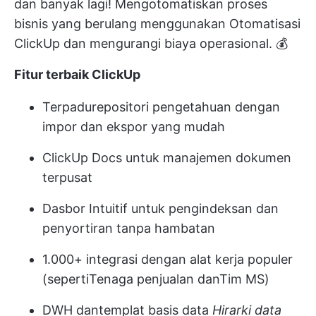
dan banyak lagi!
Mengotomatiskan proses
bisnis yang berulang
menggunakan
Otomatisasi
ClickUp
dan mengurangi biaya operasional. 💰
Fitur terbaik ClickUp
Terpadu
repositori pengetahuan
dengan
impor dan ekspor yang mudah
ClickUp Docs untuk manajemen dokumen
terpusat
Dasbor Intuitif untuk pengindeksan dan
penyortiran tanpa hambatan
1.000+ integrasi
dengan alat kerja populer
(seperti
Tenaga penjualan
dan
Tim MS
)
DWH dan
templat basis data
Hirarki data