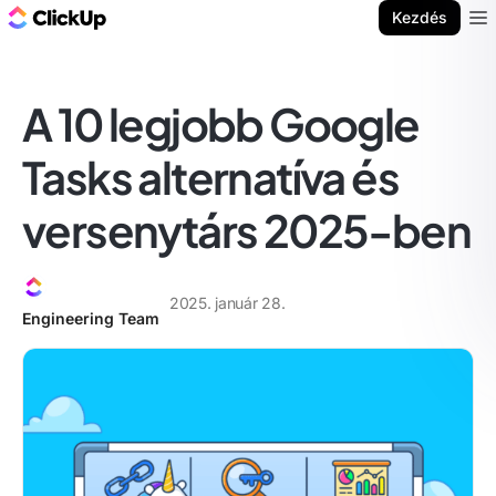
ClickUp blog
Kezdés
Ope
A 10 legjobb Google
Tasks alternatíva és
versenytárs 2025-ben
2025. január 28.
Engineering Team