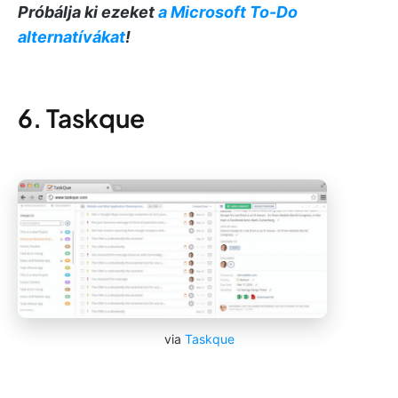
Próbálja ki ezeket
a Microsoft To-Do
alternatívákat
!
6. Taskque
via
Taskque