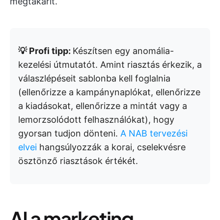
megtakarít.
💡 Profi tipp:
Készítsen egy anomália-
kezelési útmutatót. Amint riasztás érkezik, a
válaszlépéseit sablonba kell foglalnia
(ellenőrizze a kampánynaplókat, ellenőrizze
a kiadásokat, ellenőrizze a mintát vagy a
lemorzsolódott felhasználókat), hogy
gyorsan tudjon dönteni.
A NAB tervezési
elvei
hangsúlyozzák a korai, cselekvésre
ösztönző riasztások értékét.
AI a marketing