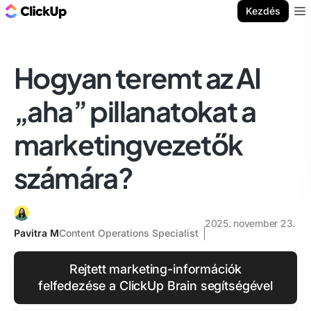
ClickUp blog
Kezdés
Ope
Hogyan teremt az AI
„aha” pillanatokat a
marketingvezetők
számára?
2025. november 23.
Pavitra M
Content Operations Specialist
Rejtett marketing-információk
felfedezése a ClickUp Brain segítségével