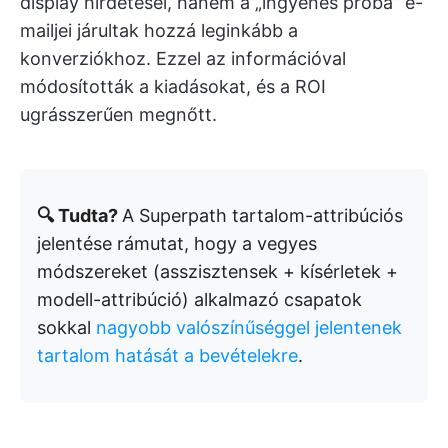
display hirdetései, hanem a „ingyenes próba” e-
mailjei járultak hozzá leginkább a
konverziókhoz. Ezzel az információval
módosították a kiadásokat, és a ROI
ugrásszerűen megnőtt.
🔍 Tudta?
A Superpath tartalom-attribúciós
jelentése rámutat, hogy a vegyes
módszereket (asszisztensek + kísérletek +
modell-attribúció) alkalmazó csapatok
sokkal
nagyobb valószínűséggel jelentenek
tartalom hatását a bevételekre
.