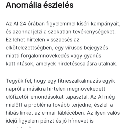
Anomália észlelés
Az AI 24 órában figyelemmel kíséri kampányait,
és azonnal jelzi a szokatlan tevékenységeket.
Ez lehet hirtelen visszaesés az
elkötelezettségben, egy vírusos bejegyzés
miatti forgalomnövekedés vagy gyanús
kattintások, amelyek hirdetéscsalásra utalnak.
Tegyük fel, hogy egy fitneszalkalmazás egyik
napról a másikra hirtelen megnövekedett
előfizetői lemondásokat tapasztal. Az AI még
mielőtt a probléma tovább terjedne, észleli a
hibás linket az e-mail láblécében. Az ilyen valós
idejű figyelem pénzt és jó hírnevet is