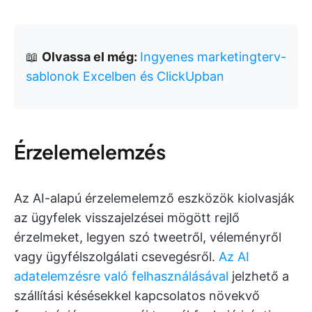
📖
Olvassa el még:
Ingyenes marketingterv-
sablonok Excelben és ClickUpban
Érzelemelemzés
Az AI-alapú érzelemelemző eszközök kiolvasják
az ügyfelek visszajelzései mögött rejlő
érzelmeket, legyen szó tweetről, véleményről
vagy ügyfélszolgálati csevegésről.
Az AI
adatelemzésre való felhasználásával
jelzhető a
szállítási késésekkel kapcsolatos növekvő