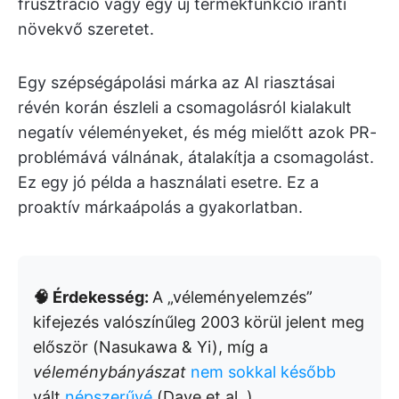
frusztráció vagy egy új termékfunkció iránti
növekvő szeretet.
Egy szépségápolási márka az AI riasztásai
révén korán észleli a csomagolásról kialakult
negatív véleményeket, és még mielőtt azok PR-
problémává válnának, átalakítja a csomagolást.
Ez egy jó példa a használati esetre. Ez a
proaktív márkaápolás a gyakorlatban.
🧠 Érdekesség:
A „véleményelemzés”
kifejezés valószínűleg 2003 körül jelent meg
először (Nasukawa & Yi), míg a
véleménybányászat
nem sokkal később
vált
népszerűvé
(Dave et al. ).