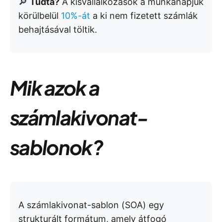
🔎
Tudta?
A kisvállalkozások a munkanapjuk
körülbelül
10%-át
a ki nem fizetett számlák
behajtásával töltik.
Mik azok a
számlakivonat-
sablonok?
A számlakivonat-sablon (SOA) egy
strukturált formátum, amely átfogó