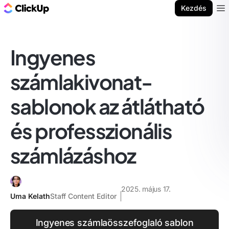
ClickUp blog
Kezdés
Ope
Ingyenes
számlakivonat-
sablonok az átlátható
és professzionális
számlázáshoz
2025. május 17.
Uma Kelath
Staff Content Editor
Ingyenes számlaösszefoglaló sablon