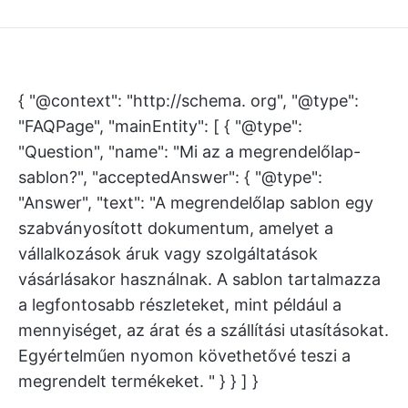
{ "@context": "http://schema. org", "@type":
"FAQPage", "mainEntity": [ { "@type":
"Question", "name": "Mi az a megrendelőlap-
sablon?", "acceptedAnswer": { "@type":
"Answer", "text": "A megrendelőlap sablon egy
szabványosított dokumentum, amelyet a
vállalkozások áruk vagy szolgáltatások
vásárlásakor használnak. A sablon tartalmazza
a legfontosabb részleteket, mint például a
mennyiséget, az árat és a szállítási utasításokat.
Egyértelműen nyomon követhetővé teszi a
megrendelt termékeket. " } } ] }