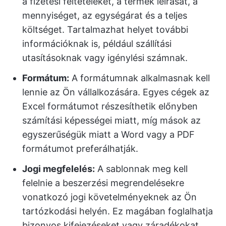
a fizetési feltételeket, a termék leírását, a
mennyiséget, az egységárat és a teljes
költséget. Tartalmazhat helyet további
információknak is, például szállítási
utasításoknak vagy igénylési számnak.
Formátum:
A formátumnak alkalmasnak kell
lennie az Ön vállalkozására. Egyes cégek az
Excel formátumot részesíthetik előnyben
számítási képességei miatt, míg mások az
egyszerűségük miatt a Word vagy a PDF
formátumot preferálhatják.
Jogi megfelelés:
A sablonnak meg kell
felelnie a beszerzési megrendelésekre
vonatkozó jogi követelményeknek az Ön
tartózkodási helyén. Ez magában foglalhatja
bizonyos kifejezéseket vagy záradékokat.