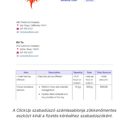
A ClickUp szabadúszó számlasablonja zökkenőmentes
eszközt kínál a fizetés kéréséhez szabadúszóként.