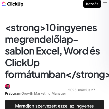
ClickUp blog
Kezdés
Ope
<strong>10 ingyenes
megrendelőlap-
sablon Excel, Word és
ClickUp
formátumban</strong
2025. március 27.
Praburam
Growth Marketing Manager
Maradjon szervezett ezzel az ingyenes