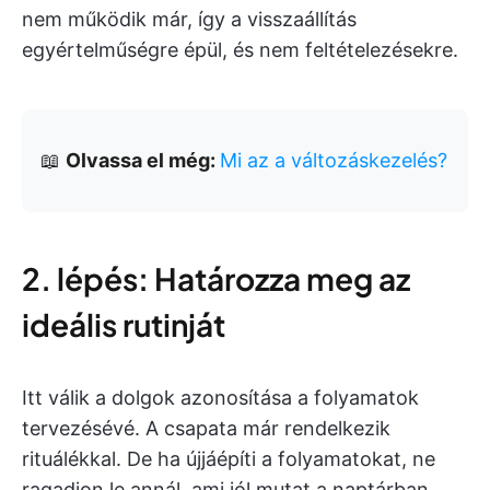
nem működik már, így a visszaállítás
egyértelműségre épül, és nem feltételezésekre.
📖
Olvassa el még:
Mi az a változáskezelés?
2. lépés: Határozza meg az
ideális rutinját
Itt válik a dolgok azonosítása a folyamatok
tervezésévé. A csapata már rendelkezik
rituálékkal. De ha újjáépíti a folyamatokat, ne
ragadjon le annál, ami jól mutat a naptárban.