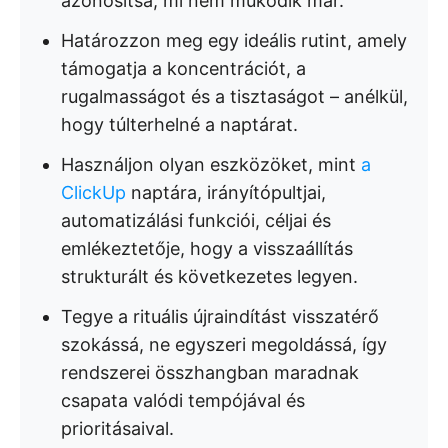
azonosítsa, mi nem működik már.
Határozzon meg egy ideális rutint, amely
támogatja a koncentrációt, a
rugalmasságot és a tisztaságot – anélkül,
hogy túlterhelné a naptárat.
Használjon olyan eszközöket, mint
a
ClickUp
naptára, irányítópultjai,
automatizálási funkciói, céljai és
emlékeztetője, hogy a visszaállítás
strukturált és következetes legyen.
Tegye a rituális újraindítást visszatérő
szokássá, ne egyszeri megoldássá, így
rendszerei összhangban maradnak
csapata valódi tempójával és
prioritásaival.