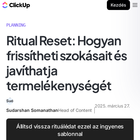
ClickUp blog
Kezdés
Ope
PLANNING
Ritual Reset: Hogyan
frissítheti szokásait és
javíthatja
termelékenységét
2025. március 27.
Sudarshan Somanathan
Head of Content
Állítsd vissza rituálédat ezzel az ingyenes
sablonnal