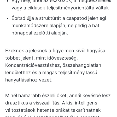
Egy hely, ahol az eszközök, a megbeszélések
vagy a ciklusok teljesítményorientáltá váltak
Építsd újjá a struktúrát a csapatod jelenlegi
munkamódszere alapján, ne pedig a hat
hónappal ezelőtti alapján.
Ezeknek a jeleknek a figyelmen kívül hagyása
többet jelent, mint időveszteség.
Koncentrációvesztéshez, összehangolatlan
lendülethez és a magas teljesítmény lassú
hanyatlásához vezet.
Minél hamarabb észleli őket, annál kevésbé lesz
drasztikus a visszaállítás. A kis, intelligens
változtatások hetente órákat takaríthatnak