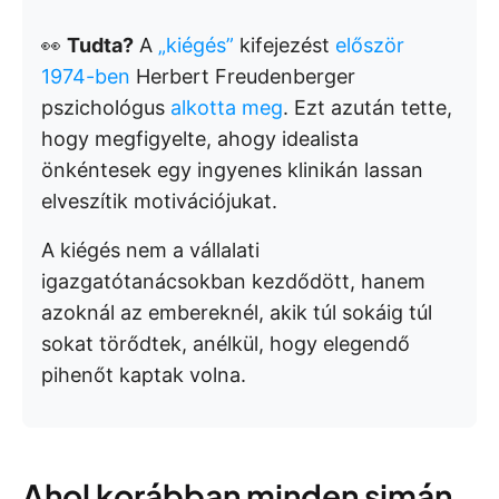
👀
Tudta?
A
„kiégés”
kifejezést
először
1974-ben
Herbert Freudenberger
pszichológus
alkotta meg
. Ezt azután tette,
hogy megfigyelte, ahogy idealista
önkéntesek egy ingyenes klinikán lassan
elveszítik motivációjukat.
A kiégés nem a vállalati
igazgatótanácsokban kezdődött, hanem
azoknál az embereknél, akik túl sokáig túl
sokat törődtek, anélkül, hogy elegendő
pihenőt kaptak volna.
Ahol korábban minden simán