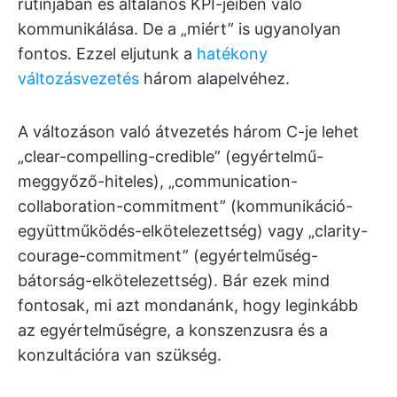
rutinjában és általános KPI-jeiben való
kommunikálása. De a „miért” is ugyanolyan
fontos. Ezzel eljutunk a
hatékony
változásvezetés
három alapelvéhez.
A változáson való átvezetés három C-je lehet
„clear-compelling-credible” (egyértelmű-
meggyőző-hiteles), „communication-
collaboration-commitment” (kommunikáció-
együttműködés-elkötelezettség) vagy „clarity-
courage-commitment” (egyértelműség-
bátorság-elkötelezettség). Bár ezek mind
fontosak, mi azt mondanánk, hogy leginkább
az egyértelműségre, a konszenzusra és a
konzultációra van szükség.