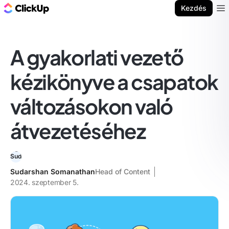
ClickUp blog
Kezdés
Ope
A gyakorlati vezető
kézikönyve a csapatok
változásokon való
átvezetéséhez
Sudarshan Somanathan
Head of Content
2024. szeptember 5.