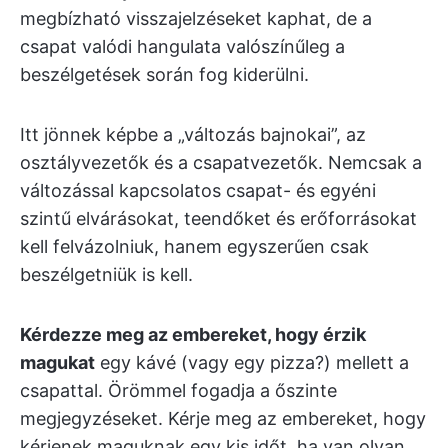
megbízható visszajelzéseket kaphat, de a
csapat valódi hangulata valószínűleg a
beszélgetések során fog kiderülni.
Itt jönnek képbe a „változás bajnokai”, az
osztályvezetők és a csapatvezetők. Nemcsak a
változással kapcsolatos csapat- és egyéni
szintű elvárásokat, teendőket és erőforrásokat
kell felvázolniuk, hanem egyszerűen csak
beszélgetniük is kell.
Kérdezze meg az embereket, hogy érzik
magukat
egy kávé (vagy egy pizza?) mellett a
csapattal. Örömmel fogadja a őszinte
megjegyzéseket. Kérje meg az embereket, hogy
kérjenek maguknak egy kis időt, ha van olyan