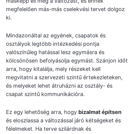
másképp éli meg a változást, és ennek
megfelelően más-más cselekvési tervet dolgoz
ki.
Mindazonáltal az egyének, csapatok és
osztályok legtöbb intézkedési pontja
valószínűleg hatással lesz egymásra és
kölcsönösen befolyásolja egymást. Szánjon időt
arra, hogy kitalálja, mely részeket kell
megvitatni a szervezeti szintű értekezleteken,
és melyeket lehet átruházni az osztály- és
csapat szintű kommunikációra.
Ez egy lehetőség arra, hogy
bizalmat építsen
és eloszlassa a változással járó kétségeket és
félelmeket. Ha terve szilárdnak és