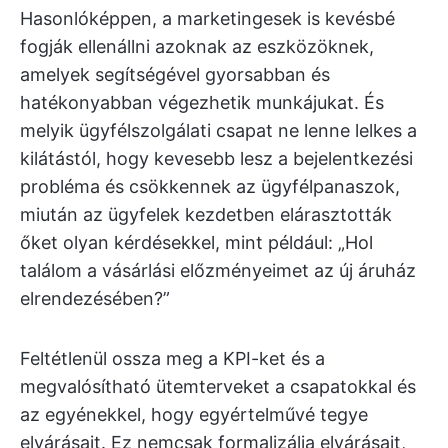
Hasonlóképpen, a marketingesek is kevésbé
fogják ellenállni azoknak az eszközöknek,
amelyek segítségével gyorsabban és
hatékonyabban végezhetik munkájukat. És
melyik ügyfélszolgálati csapat ne lenne lelkes a
kilátástól, hogy kevesebb lesz a bejelentkezési
probléma és csökkennek az ügyfélpanaszok,
miután az ügyfelek kezdetben elárasztották
őket olyan kérdésekkel, mint például: „Hol
találom a vásárlási előzményeimet az új áruház
elrendezésében?”
Feltétlenül ossza meg a KPI-ket és a
megvalósítható ütemterveket a csapatokkal és
az egyénekkel, hogy egyértelművé tegye
elvárásait. Ez nemcsak formalizálja elvárásait,