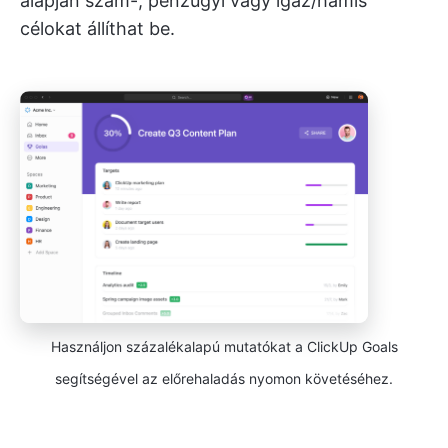
alapján szám-, pénzügyi vagy igaz/hamis
célokat állíthat be.
Használjon százalékalapú mutatókat a ClickUp Goals
segítségével az előrehaladás nyomon követéséhez.