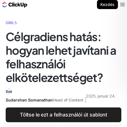
ClickUp blog
Kezdés
Ope
GOALS
Célgradiens hatás:
hogyan lehet javítani a
felhasználói
elkötelezettséget?
2025. január 24.
Sudarshan Somanathan
Head of Content
Töltse le ezt a felhasználói út sablont