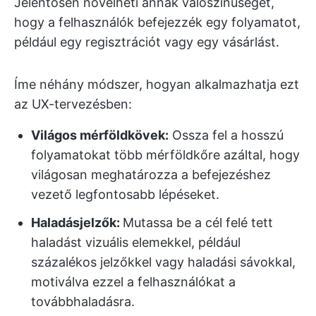
Jelentősen növelheti annak valószínűségét,
hogy a felhasználók befejezzék egy folyamatot,
például egy regisztrációt vagy egy vásárlást.
Íme néhány módszer, hogyan alkalmazhatja ezt
az UX-tervezésben:
Világos mérföldkövek:
Ossza fel a hosszú
folyamatokat több mérföldkőre azáltal, hogy
világosan meghatározza a befejezéshez
vezető legfontosabb lépéseket.
Haladásjelzők:
Mutassa be a cél felé tett
haladást vizuális elemekkel, például
százalékos jelzőkkel vagy haladási sávokkal,
motiválva ezzel a felhasználókat a
továbbhaladásra.