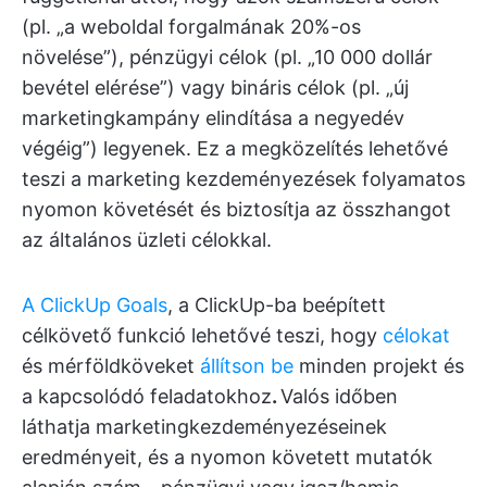
(pl. „a weboldal forgalmának 20%-os
növelése”), pénzügyi célok (pl. „10 000 dollár
bevétel elérése”) vagy bináris célok (pl. „új
marketingkampány elindítása a negyedév
végéig”) legyenek. Ez a megközelítés lehetővé
teszi a marketing kezdeményezések folyamatos
nyomon követését és biztosítja az összhangot
az általános üzleti célokkal.
A ClickUp Goals
, a ClickUp-ba beépített
célkövető funkció lehetővé teszi, hogy
célokat
és mérföldköveket
állítson be
minden projekt és
a kapcsolódó feladatokhoz
.
Valós időben
láthatja marketingkezdeményezéseinek
eredményeit, és a nyomon követett mutatók