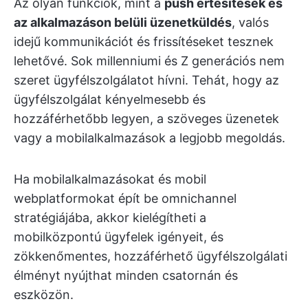
Az olyan funkciók, mint a
push értesítések és
az alkalmazáson belüli üzenetküldés
, valós
idejű kommunikációt és frissítéseket tesznek
lehetővé. Sok millenniumi és Z generációs nem
szeret ügyfélszolgálatot hívni. Tehát, hogy az
ügyfélszolgálat kényelmesebb és
hozzáférhetőbb legyen, a szöveges üzenetek
vagy a mobilalkalmazások a legjobb megoldás.
Ha mobilalkalmazásokat és mobil
webplatformokat épít be omnichannel
stratégiájába, akkor kielégítheti a
mobilközpontú ügyfelek igényeit, és
zökkenőmentes, hozzáférhető ügyfélszolgálati
élményt nyújthat minden csatornán és
eszközön.