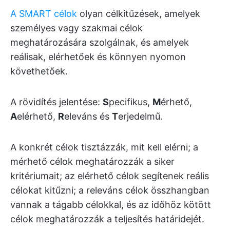
A SMART célok
olyan célkitűzések, amelyek
személyes vagy szakmai célok
meghatározására szolgálnak, és amelyek
reálisak, elérhetőek és könnyen nyomon
követhetőek.
A rövidítés jelentése:
S
pecifikus,
M
érhető,
A
elérhető,
R
eleváns és
T
erjedelmű.
A konkrét célok tisztázzák, mit kell elérni; a
mérhető célok meghatározzák a siker
kritériumait; az elérhető célok segítenek reális
célokat kitűzni; a releváns célok összhangban
vannak a tágabb célokkal, és az időhöz kötött
célok meghatározzák a teljesítés határidejét.