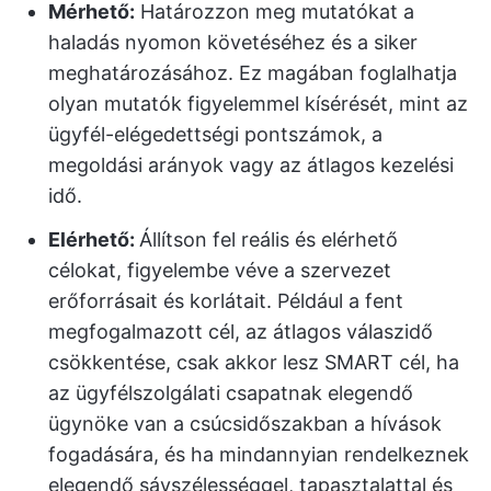
Mérhető:
Határozzon meg mutatókat a
haladás nyomon követéséhez és a siker
meghatározásához. Ez magában foglalhatja
olyan mutatók figyelemmel kísérését, mint az
ügyfél-elégedettségi pontszámok, a
megoldási arányok vagy az átlagos kezelési
idő.
Elérhető:
Állítson fel reális és elérhető
célokat, figyelembe véve a szervezet
erőforrásait és korlátait. Például a fent
megfogalmazott cél, az átlagos válaszidő
csökkentése, csak akkor lesz SMART cél, ha
az ügyfélszolgálati csapatnak elegendő
ügynöke van a csúcsidőszakban a hívások
fogadására, és ha mindannyian rendelkeznek
elegendő sávszélességgel, tapasztalattal és