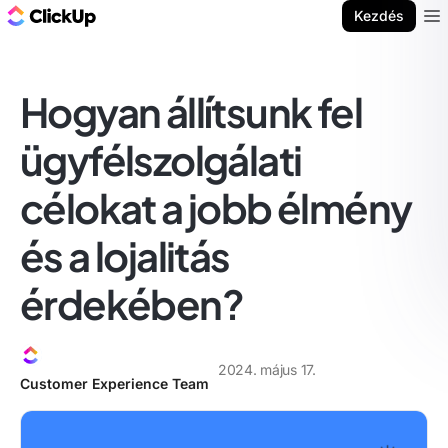
ClickUp blog
Kezdés
Ope
Hogyan állítsunk fel
ügyfélszolgálati
célokat a jobb élmény
és a lojalitás
érdekében?
2024. május 17.
Customer Experience Team