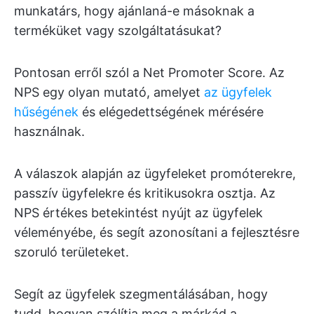
munkatárs, hogy ajánlaná-e másoknak a
terméküket vagy szolgáltatásukat?
Pontosan erről szól a Net Promoter Score. Az
NPS egy olyan mutató, amelyet
az ügyfelek
hűségének
és elégedettségének mérésére
használnak.
A válaszok alapján az ügyfeleket promóterekre,
passzív ügyfelekre és kritikusokra osztja. Az
NPS értékes betekintést nyújt az ügyfelek
véleményébe, és segít azonosítani a fejlesztésre
szoruló területeket.
Segít az ügyfelek szegmentálásában, hogy
tudd, hogyan szólítja meg a márkád a