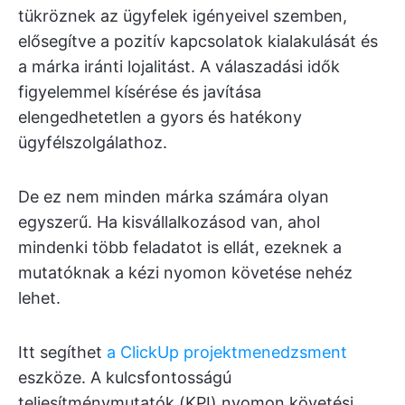
tükröznek az ügyfelek igényeivel szemben,
elősegítve a pozitív kapcsolatok kialakulását és
a márka iránti lojalitást. A válaszadási idők
figyelemmel kísérése és javítása
elengedhetetlen a gyors és hatékony
ügyfélszolgálathoz.
De ez nem minden márka számára olyan
egyszerű. Ha kisvállalkozásod van, ahol
mindenki több feladatot is ellát, ezeknek a
mutatóknak a kézi nyomon követése nehéz
lehet.
Itt segíthet
a ClickUp projektmenedzsment
eszköze. A kulcsfontosságú
teljesítménymutatók (KPI) nyomon követési