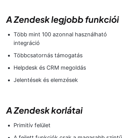
A Zendesk legjobb funkciói
Több mint 100 azonnal használható
integráció
Többcsatornás támogatás
Helpdesk és CRM megoldás
Jelentések és elemzések
A Zendesk korlátai
Primitív felület
A fejlett funkciók csak a magasabb szintű