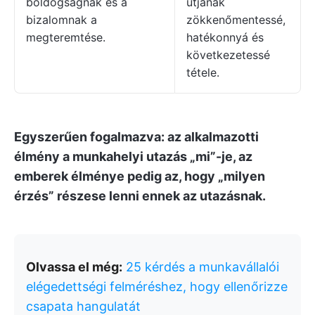
boldogságnak és a
útjának
bizalomnak a
zökkenőmentessé,
megteremtése.
hatékonnyá és
következetessé
tétele.
Egyszerűen fogalmazva: az alkalmazotti
élmény a munkahelyi utazás „mi”-je, az
emberek élménye pedig az, hogy „milyen
érzés” részese lenni ennek az utazásnak.
Olvassa el még:
25 kérdés a munkavállalói
elégedettségi felméréshez, hogy ellenőrizze
csapata hangulatát