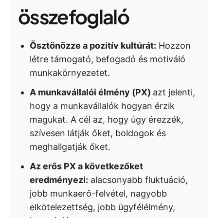
összefoglaló
Ösztönözze a pozitív kultúrát:
Hozzon
létre támogató, befogadó és motiváló
munkakörnyezetet.
A munkavállalói élmény (PX)
azt jelenti,
hogy a munkavállalók hogyan érzik
magukat. A cél az, hogy úgy érezzék,
szívesen látják őket, boldogok és
meghallgatják őket.
Az erős PX a következőket
eredményezi:
alacsonyabb fluktuáció,
jobb munkaerő-felvétel, nagyobb
elkötelezettség, jobb ügyfélélmény,