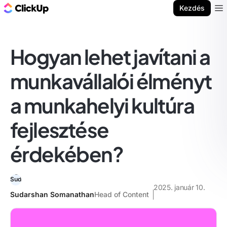
ClickUp blog
Kezdés
Ope
Hogyan lehet javítani a
munkavállalói élményt
a munkahelyi kultúra
fejlesztése
érdekében?
2025. január 10.
Sudarshan Somanathan
Head of Content