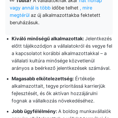
👀
Tudta?
A vállalatoknak akár
hat hónap
vagy annál is több
időbe telhet
, mire
megtérül
az új alkalmazottakba fektetett
beruházásuk.
Kiváló minőségű alkalmazottak:
Jelentkezés
előtt tájékozódjon a vállalatokról és vegye fel
a kapcsolatot korábbi alkalmazottakkal – a
vállalati kultúra minősége közvetlenül
arányos a beérkező jelentkezések számával.
Magasabb elkötelezettség:
Értékelje
alkalmazottait, tegye prioritássá karrierjük
fejlesztését, és ők aktívan hozzájárulni
fognak a vállalkozás növekedéséhez.
Jobb ügyfélélmény:
A boldog munkavállalók