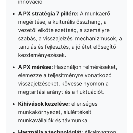
innováció
A PX stratégia 7 pillére:
A munkaerő
megértése, a kulturális összhang, a
vezetői elkötelezettség, a személyre
szabás, a visszajelzési mechanizmusok, a
tanulás és fejlesztés, a jólétet elősegítő
kezdeményezések.
A PX mérése:
Használjon felméréseket,
elemezze a teljesítményre vonatkozó
visszajelzéseket, kövesse nyomon a
megtartási arányt és a fluktuációt.
Kihívások kezelése:
ellenséges
munkakörnyezet, alulértékelt
munkavállalók és távmunka
Használja a technológiát:
Alkalmazzon