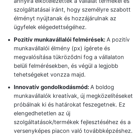
annyira elkötelezettek a vállalat termékei és
szolgáltatásai iránt, hogy személyre szabott
élményt nyújtanak és hozzájárulnak az
ügyfelek elégedettségéhez.
Pozitív munkavállalói felmérések:
A pozitív
munkavállalói élmény (px) ígérete és
megvalósítása tükröződni fog a vállalaton
belüli felmérésekben, és végül a legjobb
tehetségeket vonzza majd.
Innovatív gondolkodásmód:
A boldog
munkavállalók kreatívak, új megközelítéseket
próbálnak ki és határokat feszegetnek. Ez
elengedhetetlen az új
szolgáltatások/termékek fejlesztéséhez és a
versenyképes piacon való továbbképzéshez.