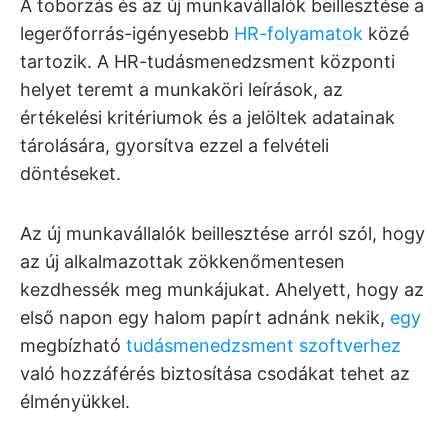
A toborzás és az új munkavállalók beillesztése a
legerőforrás-igényesebb
HR-folyamatok
közé
tartozik. A HR-tudásmenedzsment központi
helyet teremt a munkaköri leírások, az
értékelési kritériumok és a jelöltek adatainak
tárolására, gyorsítva ezzel a felvételi
döntéseket.
Az új munkavállalók beillesztése arról szól, hogy
az új alkalmazottak zökkenőmentesen
kezdhessék meg munkájukat. Ahelyett, hogy az
első napon egy halom papírt adnánk nekik,
egy
megbízható
tudásmenedzsment szoftverhez
való hozzáférés biztosítása csodákat tehet az
élményükkel.