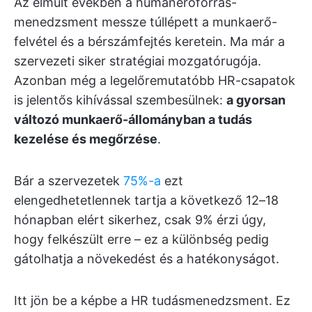
Az elmúlt években a humánerőforrás-
menedzsment messze túllépett a munkaerő-
felvétel és a bérszámfejtés keretein. Ma már a
szervezeti siker stratégiai mozgatórugója.
Azonban még a legelőremutatóbb HR-csapatok
is jelentős kihívással szembesülnek:
a gyorsan
változó munkaerő-állományban a tudás
kezelése és megőrzése
.
Bár a szervezetek
75%-a
ezt
elengedhetetlennek tartja a következő 12–18
hónapban elért sikerhez, csak 9% érzi úgy,
hogy felkészült erre – ez a különbség pedig
gátolhatja a növekedést és a hatékonyságot.
Itt jön be a képbe a HR tudásmenedzsment. Ez