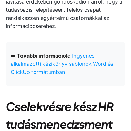
javítása érdekében gondoskodjon arról, hogy a
tudásbázis felépítéséért felelős csapat
rendelkezzen egyértelmű csatornákkal az
információcserehez.
➡️
További információk:
Ingyenes
alkalmazotti kézikönyv sablonok Word és
ClickUp formátumban
Cselekvésre kész HR
tudásmenedzsment