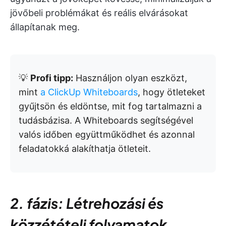
jövőbeli problémákat és reális elvárásokat
állapítanak meg.
💡
Profi tipp:
Használjon olyan eszközt,
mint
a ClickUp Whiteboards
, hogy ötleteket
gyűjtsön és eldöntse, mit fog tartalmazni a
tudásbázisa. A Whiteboards segítségével
valós időben együttműködhet és azonnal
feladatokká alakíthatja ötleteit.
2. fázis: Létrehozási és
közzétételi folyamatok