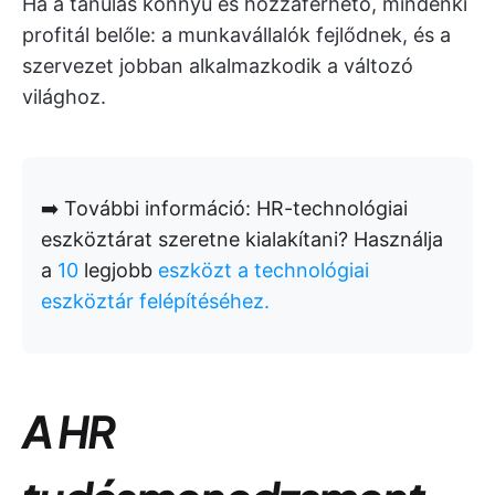
Ha a tanulás könnyű és hozzáférhető, mindenki
profitál belőle: a munkavállalók fejlődnek, és a
szervezet jobban alkalmazkodik a változó
világhoz.
➡️ További információ: HR-technológiai
eszköztárat szeretne kialakítani? Használja
a
10
legjobb
eszközt a technológiai
eszköztár felépítéséhez.
A HR