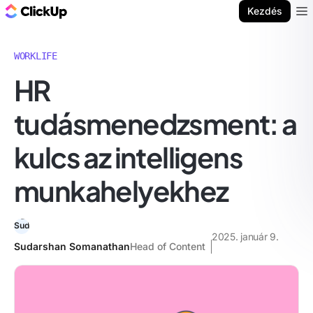
ClickUp blog
Kezdés
Ope
WORKLIFE
HR
tudásmenedzsment: a
kulcs az intelligens
munkahelyekhez
2025. január 9.
Sudarshan Somanathan
Head of Content