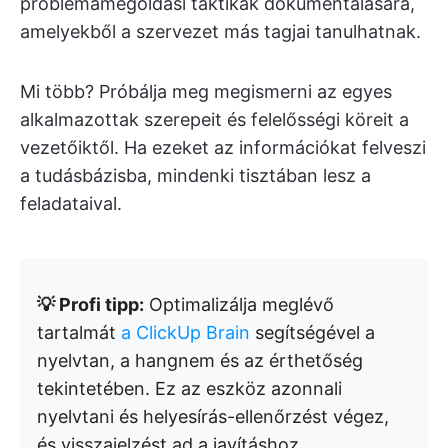
problémamegoldási taktikák dokumentálására,
amelyekből a szervezet más tagjai tanulhatnak.
Mi több? Próbálja meg megismerni az egyes
alkalmazottak szerepeit és felelősségi köreit a
vezetőiktől. Ha ezeket az információkat felveszi
a tudásbázisba, mindenki tisztában lesz a
feladataival.
💡 Profi tipp:
Optimalizálja meglévő
tartalmát
a ClickUp Brain
segítségével a
nyelvtan, a hangnem és az érthetőség
tekintetében. Ez az eszköz azonnali
nyelvtani és helyesírás-ellenőrzést végez,
és visszajelzést ad a javításhoz.