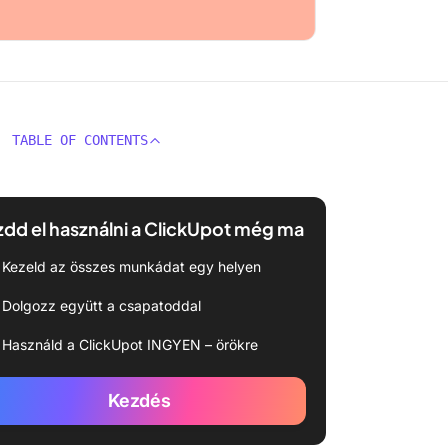
TABLE OF CONTENTS
dd el használni a ClickUpot még ma
Kezeld az összes munkádat egy helyen
Dolgozz együtt a csapatoddal
Használd a ClickUpot INGYEN – örökre
Kezdés