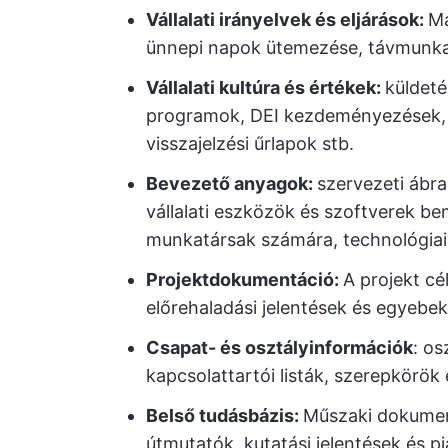
Vállalati irányelvek és eljárások:
Ma
ünnepi napok ütemezése, távmunka 
Vállalati kultúra és értékek:
küldeté
programok, DEI kezdeményezések, a
visszajelzési űrlapok stb.
Bevezető anyagok:
szervezeti ábra
vállalati eszközök és szoftverek be
munkatársak számára, technológiai
Projektdokumentáció:
A projekt cél
előrehaladási jelentések és egyebek
Csapat- és osztályinformációk
: o
kapcsolattartói listák, szerepkörök 
Belső tudásbázis:
Műszaki dokument
útmutatók, kutatási jelentések és 