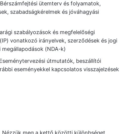
Bérszámfejtési ütemterv és folyamatok,
ések, szabadságkérelmek és jóváhagyási
parági szabályozások és megfelelőségi
(IP) vonatkozó irányelvek, szerződések és jogi
ási megállapodások (NDA-k)
Eseménytervezési útmutatók, beszállítói
rábbi eseményekkel kapcsolatos visszajelzések
ki. Nézzük meg a kettő közötti különbséget,