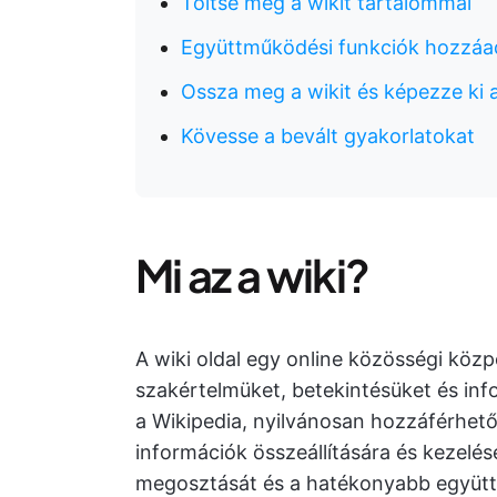
Töltse meg a wikit tartalommal
Együttműködési funkciók hozzáa
Ossza meg a wikit és képezze ki a
Kövesse a bevált gyakorlatokat
Mi az a wiki?
A wiki oldal egy online közösségi köz
szakértelmüket, betekintésüket és inf
a Wikipedia, nyilvánosan hozzáférhet
információk összeállítására és kezelé
megosztását és a hatékonyabb együt