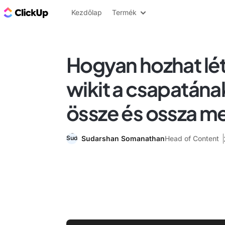
ClickUp blog
Kezdőlap
Termék
Hogyan hozhat létr
wikit a csapatána
össze és ossza m
Sudarshan Somanathan
Head of Content