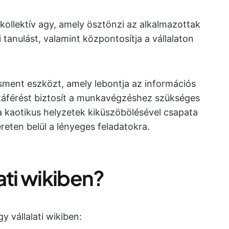
 kollektív agy, amely ösztönzi az alkalmazottak
tanulást, valamint központosítja a vállalaton
ment eszközt, amely lebontja az információs
záférést biztosít a munkavégzéshez szükséges
 kaotikus helyzetek kiküszöbölésével csapata
reten belül a lényeges feladatokra.
lati wikiben?
gy vállalati wikiben: