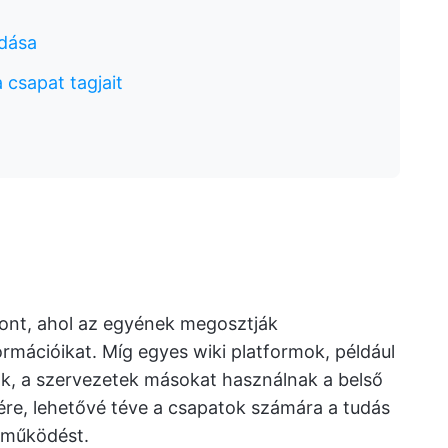
dása
 csapat tagjait
pont, ahol az egyének megosztják
ormációikat. Míg egyes wiki platformok, például
ők, a szervezetek másokat használnak a belső
sére, lehetővé téve a csapatok számára a tudás
tműködést.