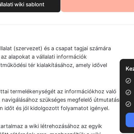
lalati wiki sablont
állalat (szervezet) és a csapat tagjai számára
az alapokat a vállalati információk
működési tér kialakításához, amely idővel
Kez
ottai termelékenységét az információkhoz való
k navigálásához szükséges megfelelő útmutatás
 időt és jól kidolgozott folyamatot igényel.
tartalmaz a wiki létrehozásához az egyik