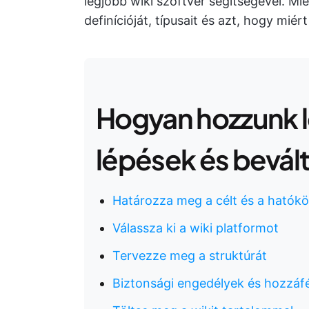
legjobb wiki szoftver segítségével. Mi
definícióját, típusait és azt, hogy mié
Hogyan hozzunk lé
lépések és bevál
Határozza meg a célt és a hatókö
Válassza ki a wiki platformot
Tervezze meg a struktúrát
Biztonsági engedélyek és hozzáfé