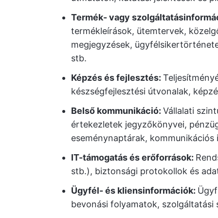
Termék- vagy szolgáltatásinformá
termékleírások, ütemtervek, közelgő
megjegyzések, ügyfélsikertörténet
stb.
Képzés és fejlesztés:
Teljesítményé
készségfejlesztési útvonalak, képzé
Belső kommunikáció:
Vállalati szin
értekezletek jegyzőkönyvei, pénzügyi
eseménynaptárak, kommunikációs i
IT-támogatás és erőforrások:
Rends
stb.), biztonsági protokollok és ada
Ügyfél- és kliensinformációk:
Ügyfé
bevonási folyamatok, szolgáltatási