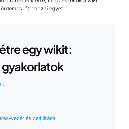
előtt rátérnénk erre, megbeszéltük a wiki
rt érdemes létrehozni egyet.
tre egy wikit:
t gyakorlatok
rt
rés-vezérlés beállítása