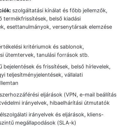
ciók:
szolgáltatási kínálat és főbb jellemzők,
 termékfrissítések, belső kiadási
ek, esettanulmányok, versenytársak elemzése
rtékelési kritériumok és sablonok,
si ütemtervek, tanulási források stb.
tű bejelentések és frissítések, belső hírlevelek,
 teljesítményjelentések, vállalati
llemtan
zerhozzáférési eljárások (VPN, e-mail beállítás
tvédelmi irányelvek, hibaelhárítási útmutatók
lszolgálati irányelvek és eljárások, kliens-
 szintű megállapodások (SLA-k)