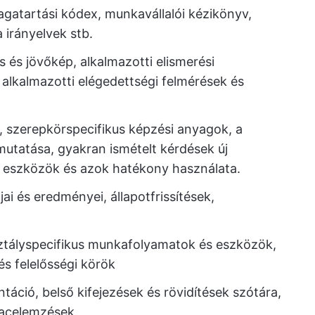
gatartási kódex, munkavállalói kézikönyv,
irányelvek stb.
s és jövőkép, alkalmazotti elismerési
lkalmazotti elégedettségi felmérések és
, szerepkörspecifikus képzési anyagok, a
mutatása, gyakran ismételt kérdések új
 eszközök és azok hatékony használata.
jai és eredményei, állapotfrissítések,
sztályspecifikus munkafolyamatok és eszközök,
és felelősségi körök
áció, belső kifejezések és rövidítések szótára,
piacelemzések