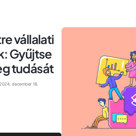
e vállalati
k: Gyűjtse
eg tudását
2024. december 18.