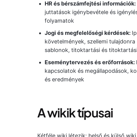
HR és bérszámfejtési információk:
juttatások igénybevétele és igényl
folyamatok
Jogi és megfelelőségi kérdések:
I
követelmények, szellemi tulajdonra 
sablonok, titoktartási és titoktart
Eseménytervezés és erőforrások:
kapcsolatok és megállapodások, ko
és eredmények
A wikik típusai
Kétféle wiki létezik: belső és külső wi