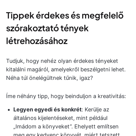
Tippek érdekes és megfelelő
szórakoztató tények
létrehozásához
Tudjuk, hogy nehéz olyan érdekes tényeket
kitalálni magáról, amelyekről beszélgetni lehet.
Néha túl önelégültnek tűnik, igaz?
Íme néhány tipp, hogy beinduljon a kreativitás:
Legyen egyedi és konkrét
: Kerülje az
általános kijelentéseket, mint például
„Imádom a könyveket”. Ehelyett említsen
meg egy kedvenc könyvét, miért tetszett