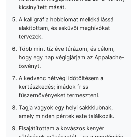
kicsinyített mását.
A kalligráfia hobbiomat mellékállássá
alakítottam, és esküvői meghívókat
tervezek.
Több mint tíz éve túrázom, és célom,
hogy egy nap végigjárjam az Appalache-
ösvényt.
A kedvenc hétvégi időtöltésem a
kertészkedés; imádok friss
fűszernövényeket termeszteni.
Tagja vagyok egy helyi sakkklubnak,
amely minden péntek este találkozik.
Elsajátítottam a kovászos kenyér
sütésének művészetét – ez a pandémiás