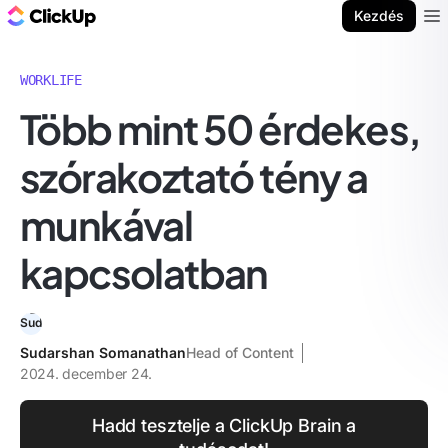
ClickUp blog
Kezdés
Ope
WORKLIFE
Több mint 50 érdekes,
szórakoztató tény a
munkával
kapcsolatban
Sudarshan Somanathan
Head of Content
2024. december 24.
Hadd tesztelje a ClickUp Brain a