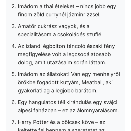
Imádom a thai ételeket – nincs jobb egy
finom zöld currynél jázminrizzsel.
Amatőr cukrász vagyok, és a
specialitásom a csokoládés szuflé.
Az izlandi égbolton táncoló északi fény
megfigyelése volt a legcsodálatosabb
dolog, amit utazásaim során láttam.
Imádom az állatokat! Van egy menhelyről
örökbe fogadott kutyám, Meatball, aki
gyakorlatilag a legjobb barátom.
Egy hangulatos téli kirándulás egy svájci
alpesi faházban – ez az álomnyaralásom.
Harry Potter és a bölcsek köve – ez
keltette fel bennem a szeretetet az