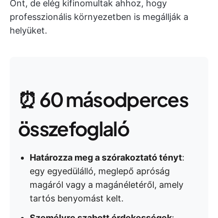
Önt, de elég kifinomultak ahhoz, hogy
professzionális környezetben is megállják a
helyüket.
⏰ 60 másodperces
összefoglaló
Határozza meg a szórakoztató tényt
:
egy egyedülálló, meglepő apróság
magáról vagy a magánéletéről, amely
tartós benyomást kelt.
Személyre szabott érdekességek
: