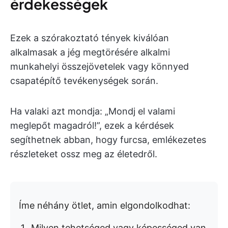
érdekességek
Ezek a szórakoztató tények kiválóan
alkalmasak a jég megtörésére alkalmi
munkahelyi összejövetelek vagy könnyed
csapatépítő tevékenységek során.
Ha valaki azt mondja: „Mondj el valami
meglepőt magadról!”, ezek a kérdések
segíthetnek abban, hogy furcsa, emlékezetes
részleteket ossz meg az életedről.
Íme néhány ötlet, amin elgondolkodhat:
Milyen tehetséged vagy képességed van,