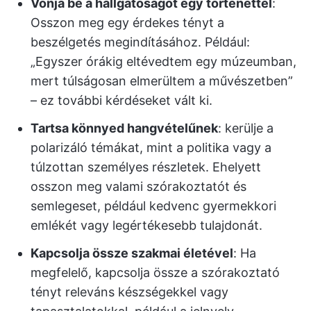
Vonja be a hallgatóságot egy történettel
:
Osszon meg egy érdekes tényt a
beszélgetés megindításához. Például:
„Egyszer órákig eltévedtem egy múzeumban,
mert túlságosan elmerültem a művészetben”
– ez további kérdéseket vált ki.
Tartsa könnyed hangvételűnek
: kerülje a
polarizáló témákat, mint a politika vagy a
túlzottan személyes részletek. Ehelyett
osszon meg valami szórakoztatót és
semlegeset, például kedvenc gyermekkori
emlékét vagy legértékesebb tulajdonát.
Kapcsolja össze szakmai életével
: Ha
megfelelő, kapcsolja össze a szórakoztató
tényt releváns készségekkel vagy