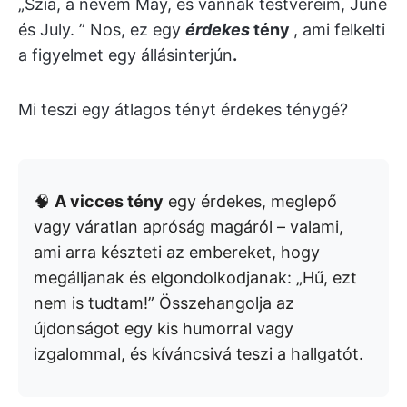
„Szia, a nevem May, és vannak testvéreim, June
és July. ” Nos, ez egy
érdekes
tény
, ami felkelti
a figyelmet egy állásinterjún
.
Mi teszi egy átlagos tényt érdekes ténygé?
🧠
A vicces tény
egy érdekes, meglepő
vagy váratlan apróság magáról – valami,
ami arra készteti az embereket, hogy
megálljanak és elgondolkodjanak: „Hű, ezt
nem is tudtam!” Összehangolja az
újdonságot egy kis humorral vagy
izgalommal, és kíváncsivá teszi a hallgatót.