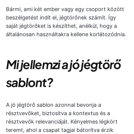
Bármi, ami két ember vagy egy csoport között
beszélgetést indít el, jégtörőnek számít. Így
saját jégtörőket is készíthet, anélkül, hogy a
általánosan használtakra kellene korlátozódnia.
Mi jellemzi a jó jégtörő
sablont?
A jó jégtörő sablon azonnal bevonja a
résztvevőket, biztosítva a kontextus és a
résztvevők relevanciáját. Kényelmes légkört
teremt, ahol a csapat tagjai bátorítva érzik