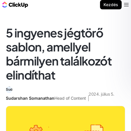
ClickUp blog
Kezdés
Ope
5 ingyenes jégtörő
sablon, amellyel
bármilyen találkozót
elindíthat
2024. július 5.
Sudarshan Somanathan
Head of Content