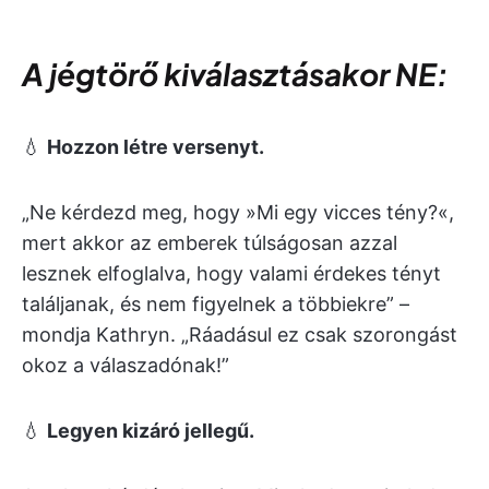
A jégtörő kiválasztásakor NE:
💧
Hozzon létre versenyt.
„Ne kérdezd meg, hogy »Mi egy vicces tény?«,
mert akkor az emberek túlságosan azzal
lesznek elfoglalva, hogy valami érdekes tényt
találjanak, és nem figyelnek a többiekre” –
mondja Kathryn. „Ráadásul ez csak szorongást
okoz a válaszadónak!”
💧
Legyen kizáró jellegű.