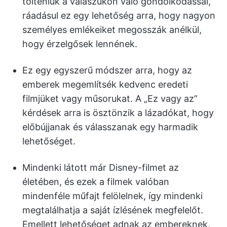
tölteniük a válaszukon való gondolkodással,
ráadásul ez egy lehetőség arra, hogy nagyon
személyes emlékeiket megosszák anélkül,
hogy érzelgősek lennének.
Ez egy egyszerű módszer arra, hogy az
emberek megemlítsék kedvenc eredeti
filmjüket vagy műsorukat. A „Ez vagy az”
kérdések arra is ösztönzik a lázadókat, hogy
előbújjanak és válasszanak egy harmadik
lehetőséget.
Mindenki látott már Disney-filmet az
életében, és ezek a filmek valóban
mindenféle műfajt felölelnek, így mindenki
megtalálhatja a saját ízlésének megfelelőt.
Emellett lehetőséget adnak az embereknek,