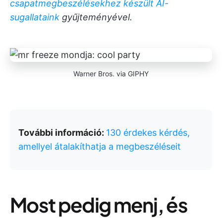
csapatmegbeszélésekhez készült AI-
sugallataink
gyűjteményével.
Warner Bros. via GIPHY
További információ:
130 érdekes kérdés,
amellyel átalakíthatja a megbeszéléseit
Most pedig menj, és