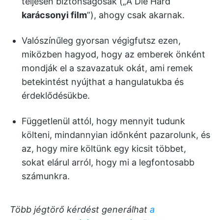
teljesen biztonságosak („A Die Hard
karácsonyi film
”), ahogy csak akarnak.
Valószínűleg gyorsan végigfutsz ezen,
miközben hagyod, hogy az emberek önként
mondják el a szavazatuk okát, ami remek
betekintést nyújthat a hangulatukba és
érdeklődésükbe.
Függetlenül attól, hogy mennyit tudunk
költeni, mindannyian időnként pazarolunk, és
az, hogy mire költünk egy kicsit többet,
sokat elárul arról, hogy mi a legfontosabb
számunkra.
Több jégtörő kérdést generálhat
a