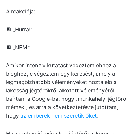
A reakciója:
🔲 „Hurrá!”
🔲 „NEM.”
Amikor intenzív kutatást végeztem ehhez a
bloghoz, elvégeztem egy keresést, amely a
legmegbízhatóbb véleményeket hozta elő a
lakosság jégtörőkről alkotott véleményéről:
beírtam a Google-ba, hogy „munkahelyi jégtörő
mémek”, és arra a következtetésre jutottam,
hogy
az emberek nem szeretik őket
.
Ha azonban jól végzik, a jégtörők sikeresen