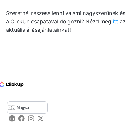
Szeretnél részese lenni valami nagyszerűnek és
a ClickUp csapatával dolgozni? Nézd meg
itt
az
aktuális állásajánlatainkat!
ClickUp Logo
LinkedIn
Facebook
Instagram
Twitter