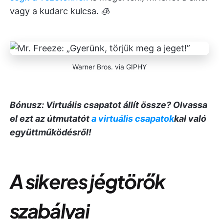
vagy a kudarc kulcsa. 🧊
Warner Bros. via GIPHY
Bónusz: Virtuális csapatot állít össze? Olvassa
el ezt az útmutatót
a virtuális csapatok
kal való
együttműködésről!
A sikeres
jégtörők
szabályai