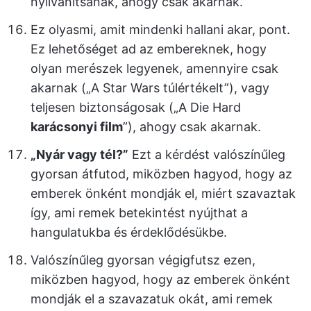
nyilvánítsanak, ahogy csak akarnak.
Ez olyasmi, amit mindenki hallani akar, pont.
Ez lehetőséget ad az embereknek, hogy
olyan merészek legyenek, amennyire csak
akarnak („A Star Wars túlértékelt”), vagy
teljesen biztonságosak („A Die Hard
karácsonyi film
”), ahogy csak akarnak.
„Nyár vagy tél?”
Ezt a kérdést valószínűleg
gyorsan átfutod, miközben hagyod, hogy az
emberek önként mondják el, miért szavaztak
így, ami remek betekintést nyújthat a
hangulatukba és érdeklődésükbe.
Valószínűleg gyorsan végigfutsz ezen,
miközben hagyod, hogy az emberek önként
mondják el a szavazatuk okát, ami remek