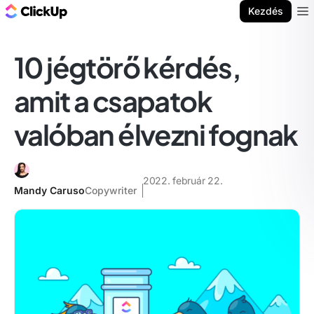
ClickUp blog
Kezdés
Ope
10 jégtörő kérdés,
amit a csapatok
valóban élvezni fognak
2022. február 22.
Mandy Caruso
Copywriter