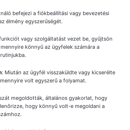
náló befejezi a fiókbeállítási vagy bevezetési
 az élmény egyszerűségét.
 funkciót vagy szolgáltatást vezet be, gyűjtsön
 mennyire könnyű az ügyfelek számára a
rutinjukba.
n
: Miután az ügyfél visszaküldte vagy kicserélte
 mennyire volt egyszerű a folyamat.
szát megoldották, általános gyakorlat, hogy
llenőrizze, hogy könnyű volt-e megoldani a
tszámhoz.