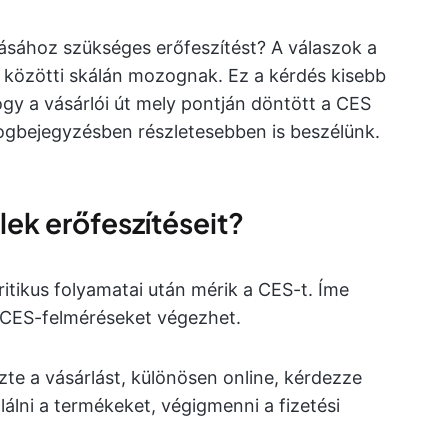
sához szükséges erőfeszítést? A válaszok a
közötti skálán mozognak. Ez a kérdés kisebb
ogy a vásárlói út mely pontján döntött a CES
logbejegyzésben részletesebben is beszélünk.
lek erőfeszítéseit?
ritikus folyamatai után mérik a CES-t. Íme
l CES-felméréseket végezhet.
ezte a vásárlást, különösen online, kérdezze
álni a termékeket, végigmenni a fizetési