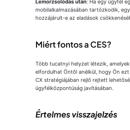
Lemorzsolódás után
: Ha egy ügyfél e
mobilalkalmazásában tartózkodik, egy
hozzájárult-e az eladások csökkenésé
Miért fontos a CES?
Több tucatnyi helyzet létezik, amelye
elfordulhat Öntől anélkül, hogy Ön ez
CX stratégiájában rejlő rejtett lehetős
ügyfélközpontúság javításában.
Értelmes visszajelzés