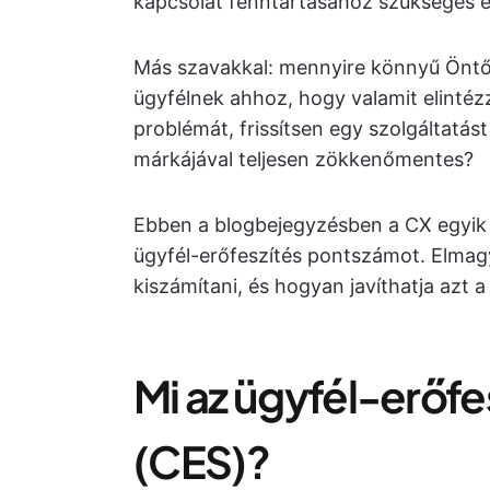
kapcsolat fenntartásához szükséges e
Más szavakkal: mennyire könnyű Öntől 
ügyfélnek ahhoz, hogy valamit elintéz
problémát, frissítsen egy szolgáltatást
márkájával teljesen zökkenőmentes?
Ebben a blogbejegyzésben a CX egyik 
ügyfél-erőfeszítés pontszámot. Elmag
kiszámítani, és hogyan javíthatja azt 
Mi az ügyfél-erőf
(CES)?