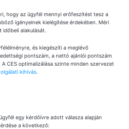
i, hogy az ügyfél mennyi erőfeszítést tesz a
önböző igényeinek kielégítése érdekében. Méri
t időbeli alakulását.
yfélélményre, és kiegészíti a meglévő
gedettségi pontszám, a nettó ajánlói pontszám
b. A CES optimalizálása szinte minden szervezet
olgálati kihívás
.
ügyfél egy kérdőívre adott válasza alapján
kérdése a következő: