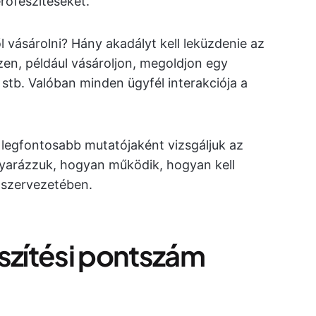
rőfeszítéseket.
vásárolni? Hány akadályt kell leküzdenie az
zen, például vásároljon, megoldjon egy
 stb. Valóban minden ügyfél interakciója a
legfontosabb mutatójaként vizsgáljuk az
yarázzuk, hogyan működik, hogyan kell
a szervezetében.
eszítési pontszám