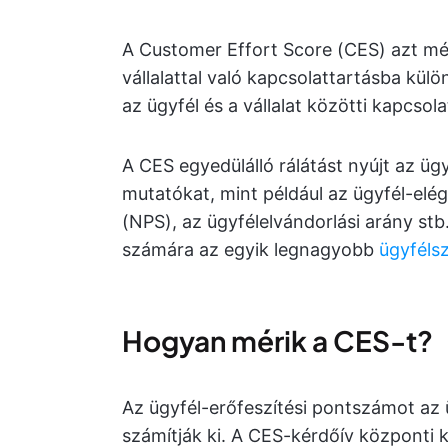
A Customer Effort Score (CES) azt mér
vállalattal való kapcsolattartásba kül
az ügyfél és a vállalat közötti kapcsola
A CES egyedülálló rálátást nyújt az üg
mutatókat, mint például az ügyfél-elé
(NPS), az ügyfélelvándorlási arány st
számára az egyik legnagyobb
ügyfélsz
Hogyan mérik a CES-t?
Az ügyfél-erőfeszítési pontszámot az 
számítják ki. A CES-kérdőív központi 