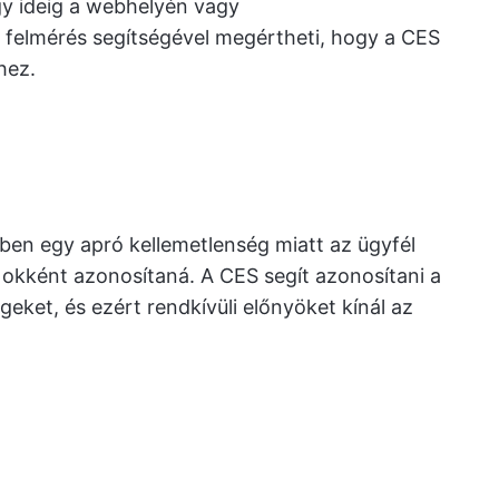
gy ideig a webhelyén vagy
 felmérés segítségével megértheti, hogy a CES
hez.
kben egy apró kellemetlenség miatt az ügyfél
t okként azonosítaná. A CES segít azonosítani a
égeket, és ezért rendkívüli előnyöket kínál az