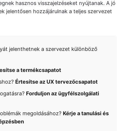
gnek hasznos visszajelzéseket nyújtanak. A jó
k jelentősen hozzájárulnak a teljes szervezet
yát jelenthetnek a szervezet különböző
tesítse a termékcsapatot
áshoz?
Értesítse az UX tervezőcsapatot
mogatásra?
Forduljon az ügyfélszolgálati
 problémák megoldásához?
Kérje a tanulási és
 képzésben