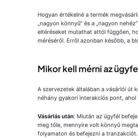
Hogyan értékelné a termék megvásárlá
„nagyon könnyű” és a „nagyon nehéz” 
eltéréseket mutathat attól függően, h
méréséről. Erről azonban később, a b
Mikor kell mérni az ügyfe
A szervezetek általában a vásárlói út k
néhány gyakori interakciós pont, aho
Vásárlás után
: Miután az ügyfél befej
meg tőle, mennyire volt könnyű megtal
folyamaton és befejezni a tranzakciót.