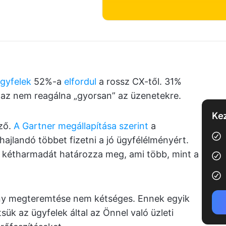
gyfelek
52%-a
elfordul
a rossz CX-től. 31%
 az nem reagálna „gyorsan” az üzenetekre.
Kez
ző.
A Gartner megállapítása szerint
a
ajlandó többet fizetni a jó ügyfélélményért.
 kétharmadát határozza meg, ami több, mint a
ény megteremtése nem kétséges. Ennek egyik
ük az ügyfelek által az Önnel való üzleti