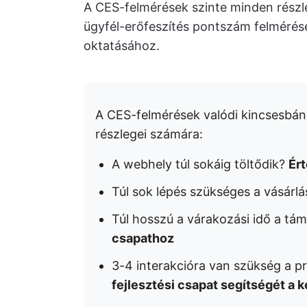
A CES-felmérések szinte minden részle
ügyfél-erőfeszítés pontszám felmérése
oktatásához.
A CES-felmérések valódi kincsesbán
részlegei számára:
A webhely túl sokáig töltődik?
Ér
Túl sok lépés szükséges a vásárl
Túl hosszú a várakozási idő a tá
csapathoz
3-4 interakcióra van szükség a
fejlesztési csapat segítségét a