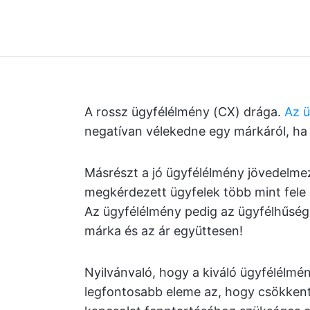
A rossz ügyfélélmény (CX) drága.
Az ü
negatívan vélekedne egy márkáról, ha
Másrészt a jó ügyfélélmény jövedelme
megkérdezett ügyfelek több mint fele h
Az ügyfélélmény pedig az ügyfélhűség
márka és az ár együttesen!
Nyilvánvaló, hogy a kiváló ügyfélélm
legfontosabb eleme az, hogy csökkents