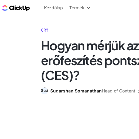
ClickUp blog
Kezdőlap
Termék
CRM
Hogyan mérjük az
erőfeszítés pont
(CES)?
Sudarshan Somanathan
Head of Content