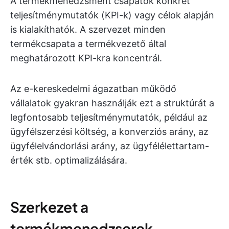
A termékmenedzsment csapatok konkrét
teljesítménymutatók (KPI-k) vagy célok alapján
is kialakíthatók. A szervezet minden
termékcsapata a termékvezető által
meghatározott KPI-kra koncentrál.
Az e-kereskedelmi ágazatban működő
vállalatok gyakran használják ezt a struktúrát a
legfontosabb teljesítménymutatók, például az
ügyfélszerzési költség, a konverziós arány, az
ügyfélelvándorlási arány, az ügyfélélettartam-
érték stb. optimalizálására.
Szerkezet a
termékmenedzserek