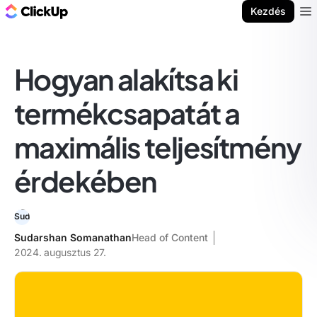
ClickUp blog
Kezdés
Ope
Hogyan alakítsa ki
termékcsapatát a
maximális teljesítmény
érdekében
Sudarshan Somanathan
Head of Content
2024. augusztus 27.