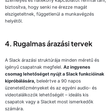
személyes és hatékony kapcsolatot fenntartani,
biztosítva, hogy senki ne érezze magát
elszigeteltnek, függetlenül a munkavégzés
helyétől.
4. Rugalmas árazási tervek
A Slack árazási struktúrája minden méretű és
igényű csapatnak megfelel.
Az ingyenes
csomag lehetőséget nyújt a Slack funkcióinak
kipróbálására,
beleértve a 90 napos
üzenetelőzményeket és az egyéni audio- és
videotalálkozók lehetőségét – ideális kis
csapatok vagy a Slacket most ismerkedők
számára.