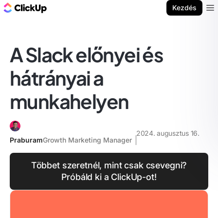
ClickUp blog
Kezdés
Ope
A Slack előnyei és
hátrányai a
munkahelyen
2024. augusztus 16.
Praburam
Growth Marketing Manager
Többet szeretnél, mint csak csevegni?
Próbáld ki a ClickUp-ot!