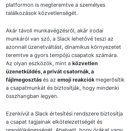
platformon is megteremtve a személyes
találkozások közvetlenségét.
Akár távoli munkavégzésről, akár irodai
munkáról van szó, a Slack lehetővé teszi az
azonnali üzenetváltást, dinamikus környezetet
teremtve a gyors tempójú csapatok számára.
Az olyan eszközök, mint a
közvetlen
üzenetküldés, a privát csatornák, a
fájlmegosztás
és az
emoji reakciók
megerősítik
a csapatmunkát és biztosítják, hogy mindenki
összhangban legyen.
Ezenkívül a Slack értesítési rendszere biztosítja
a csapat tagjainak elkötelezettségét és
reagálóképességét. Ahelyett, hogy órákat vagy