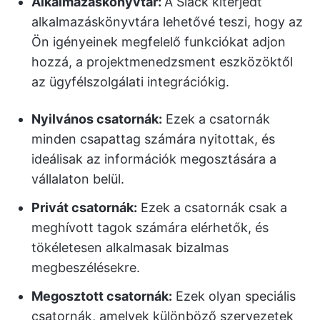
Alkalmazáskönyvtár:
A Slack kiterjedt
alkalmazáskönyvtára lehetővé teszi, hogy az
Ön igényeinek megfelelő funkciókat adjon
hozzá, a projektmenedzsment eszközöktől
az ügyfélszolgálati integrációkig.
Nyilvános csatornák:
Ezek a csatornák
minden csapattag számára nyitottak, és
ideálisak az információk megosztására a
vállalaton belül.
Privát csatornák:
Ezek a csatornák csak a
meghívott tagok számára elérhetők, és
tökéletesen alkalmasak bizalmas
megbeszélésekre.
Megosztott csatornák:
Ezek olyan speciális
csatornák, amelyek különböző szervezetek