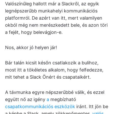
Valószínűleg hallott már a Slackről, az egyik
legnépszerűbb munkahelyi kommunikációs
platformról. De azért van itt, mert valamilyen
okból még nem merészkedett bele, és azon töri
a fejét, hogy belevágjon-e.
Nos, akkor jó helyen jár!
Bár talán kicsit későn csatlakozik a bulihoz,
most itt a tökéletes alkalom, hogy felfedezze,
mit tehet a Slack Önért és csapataikért.
A távmunka egyre népszerűbbé válik, és ezzel
együtt nő az igény
a
megbízható
csapatkommunikációs eszközök
iránt. Itt jön be
a képbe a Slack, amely zökkenőmentes,
valós