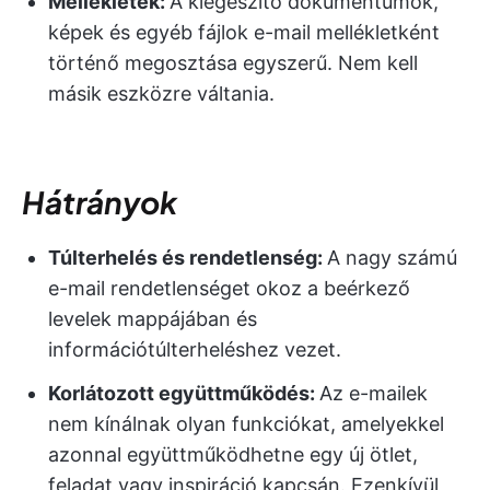
Mellékletek:
A kiegészítő dokumentumok,
képek és egyéb fájlok e-mail mellékletként
történő megosztása egyszerű. Nem kell
másik eszközre váltania.
Hátrányok
Túlterhelés és rendetlenség:
A nagy számú
e-mail rendetlenséget okoz a beérkező
levelek mappájában és
információtúlterheléshez vezet.
Korlátozott együttműködés:
Az e-mailek
nem kínálnak olyan funkciókat, amelyekkel
azonnal együttműködhetne egy új ötlet,
feladat vagy inspiráció kapcsán. Ezenkívül