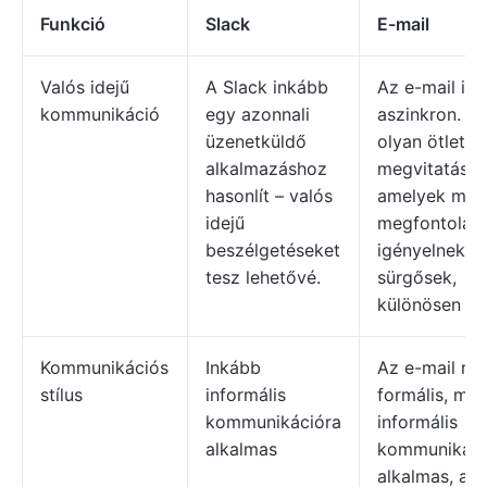
Funkció
Slack
E-mail
Valós idejű
A Slack inkább
Az e-mail in
kommunikáció
egy azonnali
aszinkron. Id
üzenetküldő
olyan ötletek
alkalmazáshoz
megvitatásár
hasonlít – valós
amelyek mél
idejű
megfontolást
beszélgetéseket
igényelnek é
tesz lehetővé.
sürgősek,
különösen
Kommunikációs
Inkább
Az e-mail mi
stílus
informális
formális, min
kommunikációra
informális
alkalmas
kommunikáci
alkalmas, az