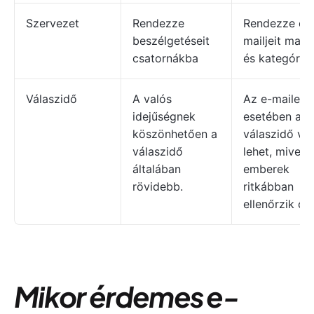
Szervezet
Rendezze
Rendezze e-
beszélgetéseit
mailjeit map
csatornákba
és kategóriá
Válaszidő
A valós
Az e-mailek
idejűségnek
esetében a
köszönhetően a
válaszidő vá
válaszidő
lehet, mivel 
általában
emberek
rövidebb.
ritkábban
ellenőrzik ők
Mikor érdemes e-