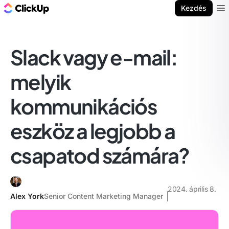
ClickUp blog
Kezdés
Ope
Slack vagy e-mail:
melyik
kommunikációs
eszköz a legjobb a
csapatod számára?
2024. április 8.
Alex York
Senior Content Marketing Manager