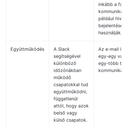
inkább a form
kommunikáci
például hivat
bejelentések
használják.
Együttműködés
A Slack
Az e-mail ide
segítségével
egy-egy vag
különböző
egy-több típ
időzónákban
kommunikáci
működő
csapatokkal tud
együttműködni,
függetlenül
attól, hogy azok
belső vagy
külső csapatok.