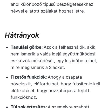
ahol különböző típusú beszélgetésekhez
névvel ellátott szálakat hozhat létre.
Hátrányok
Tanulási görbe:
Azok a felhasználók, akik
nem ismerik a valós idejű együttműködési
eszközök működését, egy kis időbe telhet,
mire megismerik a Slacket.
Fizetős funkciók:
Ahogy a csapata
növekszik, előfordulhat, hogy frissítenie kell
előfizetését, hogy hozzáférjen a fejlett
funkciókhoz.
Túl sok értesítés:
A személyre szabott