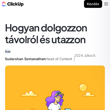
ClickUp blog
Kezdés
Ope
Hogyan dolgozzon
távolról és utazzon
2024. július 6.
Sudarshan Somanathan
Head of Content