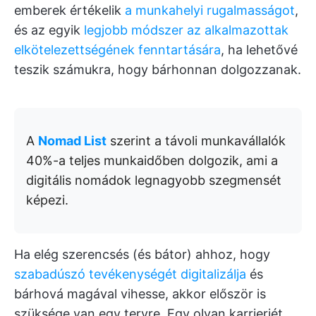
emberek értékelik
a munkahelyi rugalmasságot
,
és az egyik
legjobb módszer az alkalmazottak
elkötelezettségének fenntartására
, ha lehetővé
teszik számukra, hogy bárhonnan dolgozzanak.
A
Nomad List
szerint a távoli munkavállalók
40%-a teljes munkaidőben dolgozik, ami a
digitális nomádok legnagyobb szegmensét
képezi.
Ha elég szerencsés (és bátor) ahhoz, hogy
szabadúszó tevékenységét digitalizálja
és
bárhová magával vihesse, akkor először is
szüksége van egy tervre. Egy olyan karrierjét