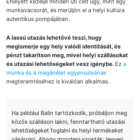
Ehelyett kezelje minden úti célt úgy, mint egy
munkavacsorát, és merüljön el a helyi kultúra
autentikus pompájában.
A lassú utazás lehetővé teszi, hogy
megismerje egy hely valódi identitását, és
pénzt takarítson meg, mivel helyi szállásokat
és utazási lehetőségeket vesz igénybe.
Ez
a
munka és a magánélet egyensúlyának
megteremtéséhez is kiválóan alkalmas.
Ha például Balin tartózkodik, próbáljon meg
közös szálláson lakni, fenntartható utazási
lehetőségeket foglalni és helyi termékeket
vásárolni. Ahogy mondani szokták: legyen