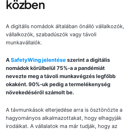
közben
A digitális nomádok általában önálló vállalkozók,
vállalkozók, szabadúszók vagy távoli
munkavállalók.
A
SafetyWing jelentése
szerint a digitális
nomádok körülbelül 75%-a a pandémiát
nevezte meg a távoli munkavégzés legfőbb
okaként. 90%-uk pedig a termelékenység
növekedéséről számolt be.
A távmunkások elterjedése arra is ösztönözte a
hagyományos alkalmazottakat, hogy elhagyják
irodáikat. A vállalatok ma már tudják, hogy az