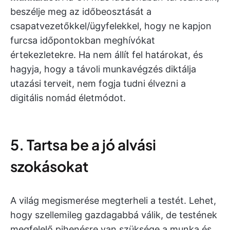
beszélje meg az időbeosztását a
csapatvezetőkkel/ügyfelekkel, hogy ne kapjon
furcsa időpontokban meghívókat
értekezletekre. Ha nem állít fel határokat, és
hagyja, hogy a távoli munkavégzés diktálja
utazási terveit, nem fogja tudni élvezni a
digitális nomád életmódot.
5. Tartsa be a jó alvási
szokásokat
A világ megismerése megterheli a testét. Lehet,
hogy szellemileg gazdagabbá válik, de testének
megfelelő pihenésre van szüksége a munka és