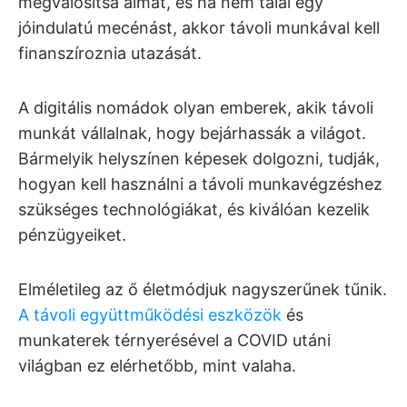
megvalósítsa álmát, és ha nem talál egy
jóindulatú mecénást, akkor távoli munkával kell
finanszíroznia utazását.
A digitális nomádok olyan emberek, akik távoli
munkát vállalnak, hogy bejárhassák a világot.
Bármelyik helyszínen képesek dolgozni, tudják,
hogyan kell használni a távoli munkavégzéshez
szükséges technológiákat, és kiválóan kezelik
pénzügyeiket.
Elméletileg az ő életmódjuk nagyszerűnek tűnik.
A távoli együttműködési eszközök
és
munkaterek térnyerésével a COVID utáni
világban ez elérhetőbb, mint valaha.