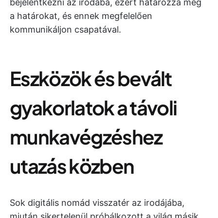
bejelentkezni az irodába, ezért határozza meg
a határokat, és ennek megfelelően
kommunikáljon csapatával.
Eszközök és bevált
gyakorlatok a távoli
munkavégzéshez
utazás közben
Sok digitális nomád visszatér az irodájába,
miután sikertelenül próbálkozott a világ másik