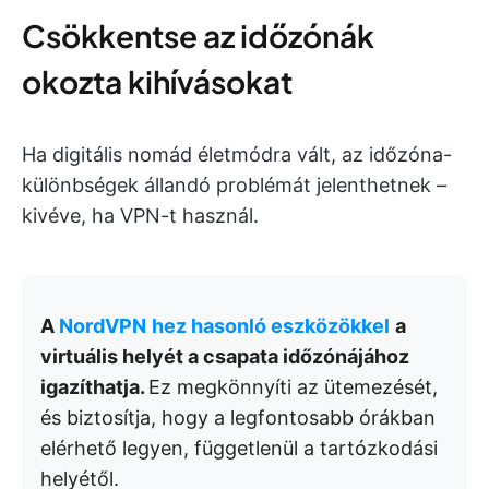
Csökkentse az időzónák
okozta kihívásokat
Ha digitális nomád életmódra vált, az időzóna-
különbségek állandó problémát jelenthetnek –
kivéve, ha VPN-t használ.
A
NordVPN
hez hasonló eszközökkel
a
virtuális helyét a csapata időzónájához
igazíthatja.
Ez megkönnyíti az ütemezését,
és biztosítja, hogy a legfontosabb órákban
elérhető legyen, függetlenül a tartózkodási
helyétől.