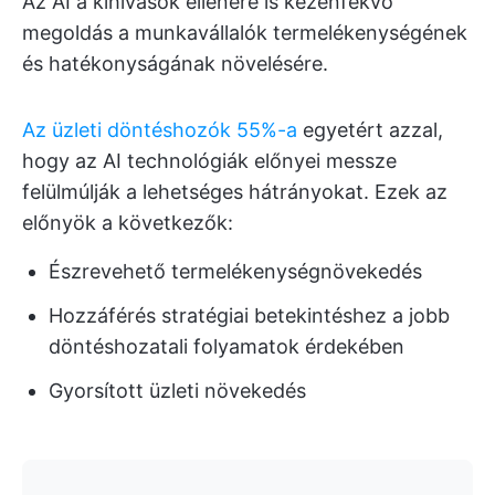
Az AI a kihívások ellenére is kézenfekvő
megoldás a munkavállalók termelékenységének
és hatékonyságának növelésére.
Az üzleti döntéshozók 55%-a
egyetért azzal,
hogy az AI technológiák előnyei messze
felülmúlják a lehetséges hátrányokat. Ezek az
előnyök a következők:
Észrevehető termelékenységnövekedés
Hozzáférés stratégiai betekintéshez a jobb
döntéshozatali folyamatok érdekében
Gyorsított üzleti növekedés