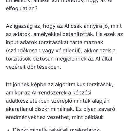
Emlékszik, amikor azt mondtuk, hogy az AI
elfogulatlan?
Az igazság az, hogy az AI csak annyira jó, mint
az adatok, amelyekkel betanították. Ha ezek az
input adatok torzításokat tartalmaznak
(szándékosan vagy véletlenül), akkor ezek a
torzítások biztosan megjelennek az AI által
vezérelt döntésekben.
Itt jönnek képbe az algoritmikus torzítások,
amikor az AI-rendszerek a képzési
adatkészletekben szereplő minták alapján
akaratlanul diszkriminálnak. Ez olyan zavaró
eredményekhez vezethet, mint például:
Diszkriminatív felvételi gyakorlatok