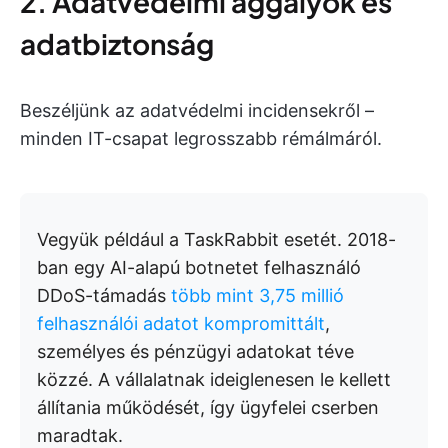
2. Adatvédelmi aggályok és
adatbiztonság
Beszéljünk az adatvédelmi incidensekről –
minden IT-csapat legrosszabb rémálmáról.
Vegyük például a TaskRabbit esetét. 2018-
ban egy AI-alapú botnetet felhasználó
DDoS-támadás
több mint 3,75 millió
felhasználói adatot kompromittált
,
személyes és pénzügyi adatokat téve
közzé. A vállalatnak ideiglenesen le kellett
állítania működését, így ügyfelei cserben
maradtak.