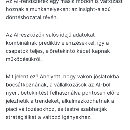
Az AI-rendszerek egy másik módon is változást
hoznak a munkahelyeken: az insight-alapú
döntéshozatal révén.
Az AI-eszközök valós idejű adatokat
kombinálnak prediktív elemzésekkel, így a
csapatok teljes, előretekintő képet kapnak
működésükről.
Mit jelent ez? Ahelyett, hogy vakon jóslatokba
bocsátkoznának, a vállalkozások az AI-ból
nyert betekintést felhasználva pontosan előre
jelezhetik a trendeket, alkalmazkodhatnak a
piaci változásokhoz, és testre szabhatják
stratégiáikat a változó igényekhez.