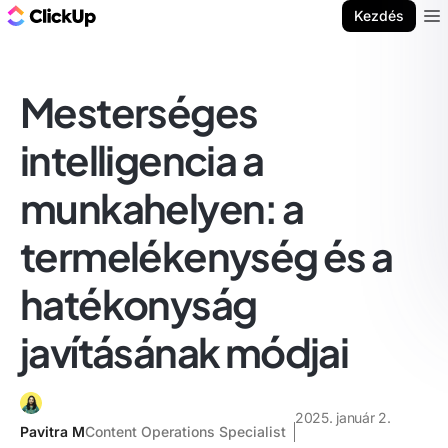
ClickUp blog
Kezdés
Ope
Mesterséges
intelligencia a
munkahelyen: a
termelékenység és a
hatékonyság
javításának módjai
2025. január 2.
Pavitra M
Content Operations Specialist