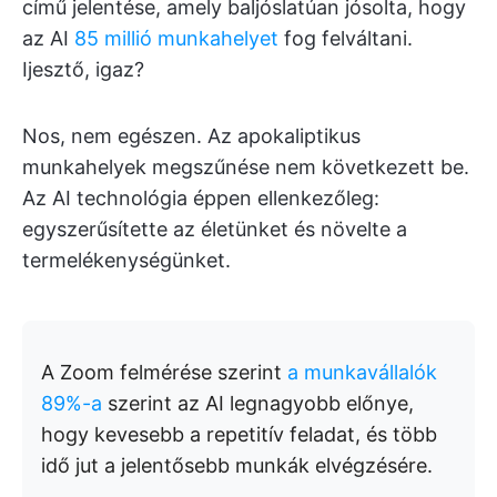
című jelentése, amely baljóslatúan jósolta, hogy
az AI
85 millió munkahelyet
fog felváltani.
Ijesztő, igaz?
Nos, nem egészen. Az apokaliptikus
munkahelyek megszűnése nem következett be.
Az AI technológia éppen ellenkezőleg:
egyszerűsítette az életünket és növelte a
termelékenységünket.
A Zoom felmérése szerint
a munkavállalók
89%-a
szerint az AI legnagyobb előnye,
hogy kevesebb a repetitív feladat, és több
idő jut a jelentősebb munkák elvégzésére.