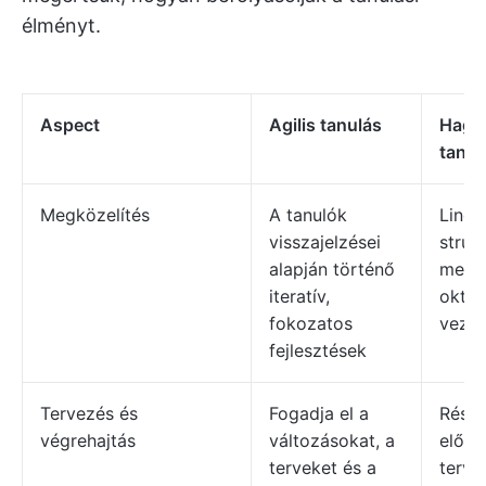
élményt.
Aspect
Agilis tanulás
Hagy
tanul
Megközelítés
A tanulók
Lineár
visszajelzései
strukt
alapján történő
megkö
iteratív,
oktat
fokozatos
vezet
fejlesztések
Tervezés és
Fogadja el a
Részl
végrehajtás
változásokat, a
előze
terveket és a
terve