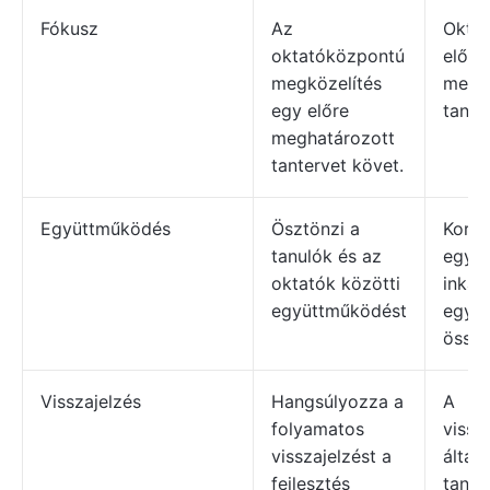
Fókusz
Az
Oktat
oktatóközpontú
előre
megközelítés
megh
egy előre
tante
meghatározott
tantervet követ.
Együttműködés
Ösztönzi a
Korlá
tanulók és az
együ
oktatók közötti
inkáb
együttműködést
egyén
összp
Visszajelzés
Hangsúlyozza a
A
folyamatos
vissz
visszajelzést a
által
fejlesztés
tanfo