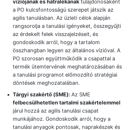
víziójának és hátralékának
tulajdonosaként
a PO kulcsfontosságú szerepet játszik az
agilis tanulásban. Az üzleti célok alapján
rangsorolja a tanulási igényeket, összegyűjti
az érdekelt felek visszajelzéseit, és
gondoskodik arról, hogy a tartalom
összhangban legyen az általános vízióval. A
PO szorosan együttműködik a csapattal a
termék ütemtervének meghatározásában és
a tanulási programot előmozdító stratégiai
döntések meghozatalában.
Tárgyi szakértő (SME):
Az SME
felbecsülhetetlen tartalmi szakértelemmel
járul hozzá az agilis tanulási csapat
munkájához. Gondoskodik arról, hogy a
tanulási anyagok pontosak, naprakészek és