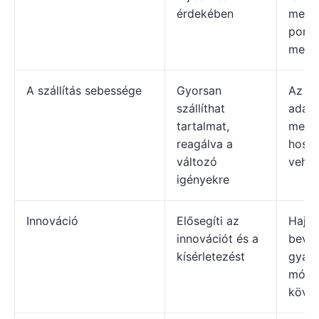
érdekében
megh
pontj
meg.
A szállítás sebessége
Gyorsan
Az új
szállíthat
adapt
tartalmat,
megva
reagálva a
hossz
változó
vehet
igényekre
Innováció
Elősegíti az
Hajla
innovációt és a
bevál
kísérletezést
gyako
móds
követ