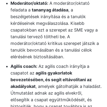
Moderátor/oktató:
A moderátor/oktató
feladata a
tananyag átadása
, a
beszélgetések irányítása és a tanulók
kérdéseinek megválaszolása. Kisebb
csapatokban ezt a szerepet az SME vagy a
tanulási tervező töltheti be. A
moderátor/oktató kritikus szerepet játszik a
tanulók bevonásában és a tanulási célok
elérésének biztosításában.
Agilis coach:
Az agilis coach irányítja a
csapatot az
agilis gyakorlatok
bevezetésében, és segít eltávolítani az
akadályokat
, amelyek gátolhatják a haladást.
Útmutatást adnak az agilis elvekről,
elősegítik a csapat együttműködését, és
biztosítják, hogy a csapat továbbra is az