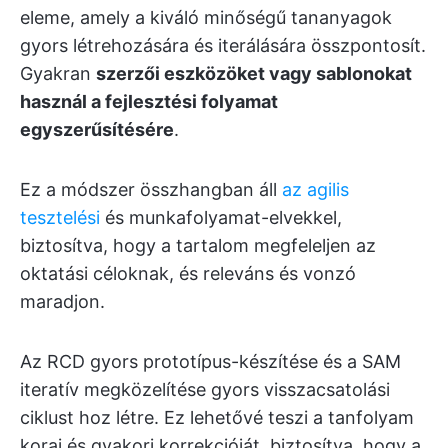
eleme, amely a kiváló minőségű tananyagok
gyors létrehozására és iterálására összpontosít.
Gyakran
szerzői eszközöket vagy sablonokat
használ a fejlesztési folyamat
egyszerűsítésére
.
Ez a módszer összhangban áll
az agilis
tesztelési
és munkafolyamat-elvekkel,
biztosítva, hogy a tartalom megfeleljen az
oktatási céloknak, és releváns és vonzó
maradjon.
Az RCD gyors prototípus-készítése és a SAM
iteratív megközelítése gyors visszacsatolási
ciklust hoz létre. Ez lehetővé teszi a tanfolyam
korai és gyakori korrekcióját, biztosítva, hogy a