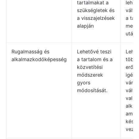
tartalmakat a
lehet
szükségletek és
válto
a visszajelzések
a tan
alapján
megk
után
Rugalmasság és
Lehetővé teszi
Lehet
alkalmazkodóképesség
a tartalom és a
több
közvetítési
erőfe
módszerek
igény
gyors
várat
módosítását.
válto
való
alkal
ami
kése
vezet