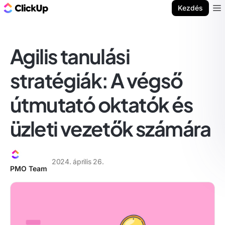
ClickUp blog
Kezdés
Ope
Agilis tanulási
stratégiák: A végső
útmutató oktatók és
üzleti vezetők számára
2024. április 26.
PMO Team