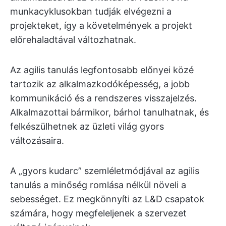
munkacyklusokban tudják elvégezni a
projekteket, így a követelmények a projekt
előrehaladtával változhatnak.
Az agilis tanulás legfontosabb előnyei közé
tartozik az alkalmazkodóképesség, a jobb
kommunikáció és a rendszeres visszajelzés.
Alkalmazottai bármikor, bárhol tanulhatnak, és
felkészülhetnek az üzleti világ gyors
változásaira.
A „gyors kudarc” szemléletmódjával az agilis
tanulás a minőség romlása nélkül növeli a
sebességet. Ez megkönnyíti az L&D csapatok
számára, hogy megfeleljenek a szervezet