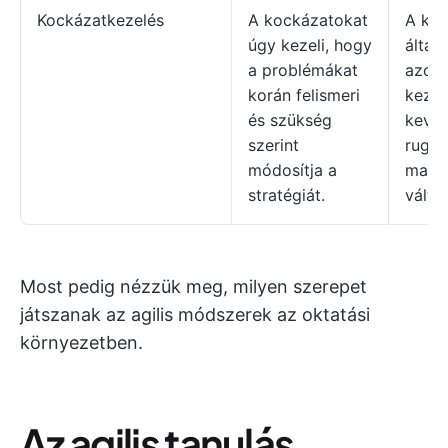
Kockázatkezelés
A kockázatokat
A koc
úgy kezeli, hogy
által
a problémákat
azono
korán felismeri
kezeli
és szükség
keve
szerint
ruga
módosítja a
mara
stratégiát.
válto
Most pedig nézzük meg, milyen szerepet
játszanak az agilis módszerek az oktatási
környezetben.
Az agilis tanulás