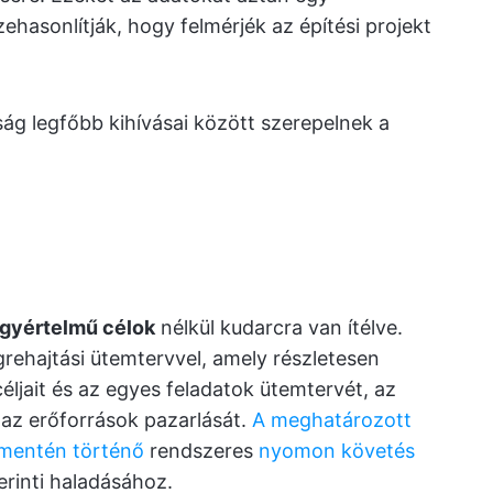
hasonlítják, hogy felmérjék az építési projekt
ág legfőbb kihívásai között szerepelnek a
gyértelmű célok
nélkül kudarcra van ítélve.
grehajtási ütemtervvel, amely részletesen
jait és az egyes feladatok ütemtervét, az
s az erőforrások pazarlását.
A meghatározott
 mentén történő
rendszeres
nyomon követés
erinti haladásához.