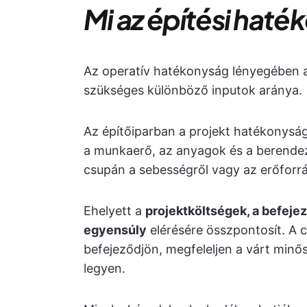
Mi az építési hat
Az operatív hatékonyság lényegében 
szükséges különböző inputok aránya.
Az építőiparban a projekt hatékonyság
a munkaerő, az anyagok és a berendez
csupán a sebességről vagy az erőforrá
Ehelyett a
projektköltségek, a befejez
egyensúly
elérésére összpontosít. A c
befejeződjön, megfeleljen a várt min
legyen.