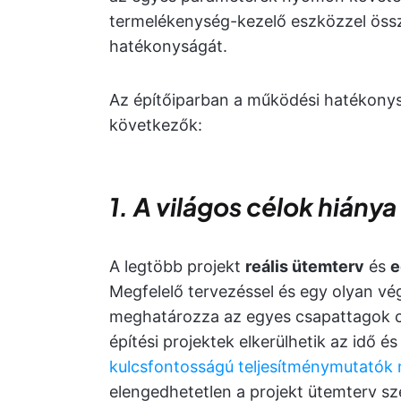
termelékenység-kezelő eszközzel össze
hatékonyságát.
Az építőiparban a működési hatékonys
következők:
1. A világos célok hiánya
A legtöbb projekt
reális ütemterv
és
e
Megfelelő tervezéssel és egy olyan vé
meghatározza az egyes csapattagok cél
építési projektek elkerülhetik az idő é
kulcsfontosságú teljesítménymutatók
elengedhetetlen a projekt ütemterv sz