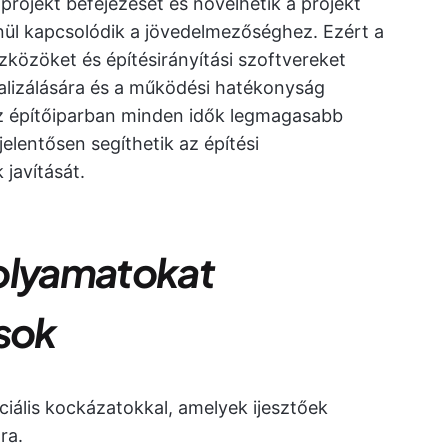
projekt befejezését és növelhetik a projekt
nül kapcsolódik a jövedelmezőséghez. Ezért a
szközöket és építésirányítási szoftvereket
lizálására és a működési hatékonyság
az építőiparban minden idők legmagasabb
elentősen segíthetik az építési
javítását.
folyamatokat
ások
ciális kockázatokkal, amelyek ijesztőek
ra.