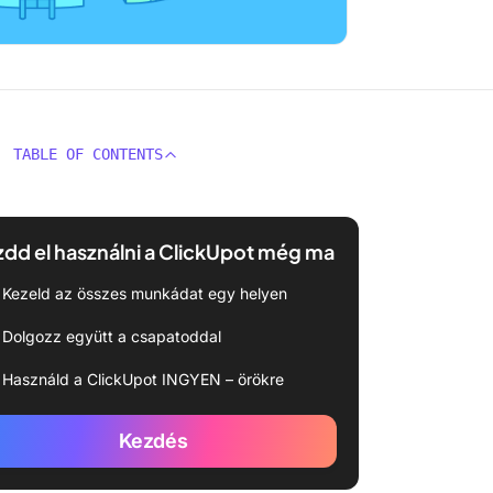
TABLE OF CONTENTS
dd el használni a ClickUpot még ma
Kezeld az összes munkádat egy helyen
Dolgozz együtt a csapatoddal
Használd a ClickUpot INGYEN – örökre
Kezdés