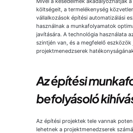
Mivel a késedelmek akadályozhatják a 
költségeit, a termelékenység közvetle
vállalkozások építési automatizálási e
használnak a munkafolyamatok optima
javítására. A technológia használata 
szintjén van, és a megfelelő eszközök j
projektmenedzserek hatékonyságának 
Az építési munka
befolyásoló kihív
Az építési projektek tele vannak poten
lehetnek a projektmenedzserek számá