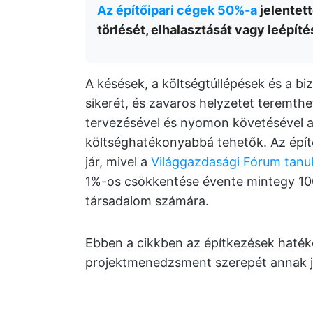
Az építőipari cégek 50%-a
jelentett
törlését, elhalasztását vagy leépíté
A késések, a költségtúllépések és a bi
sikerét, és zavaros helyzetet teremthe
tervezésével és nyomon követésével a
költséghatékonyabbá tehetők. Az épít
jár, mivel a
Világgazdasági Fórum tan
1%-os csökkentése évente mintegy 100 m
társadalom számára.
Ebben a cikkben az építkezések haték
projektmenedzsment szerepét annak j