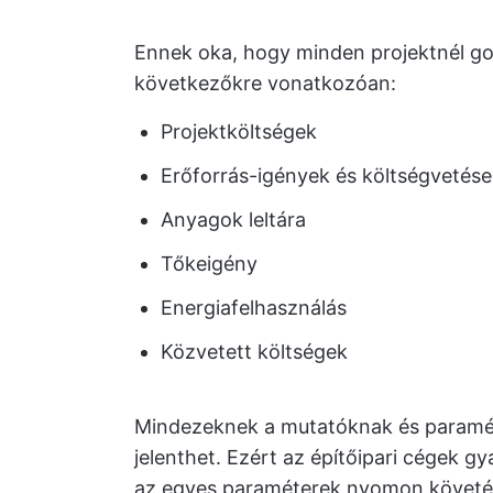
Ennek oka, hogy minden projektnél g
következőkre vonatkozóan:
Projektköltségek
Erőforrás-igények és költségvetés
Anyagok leltára
Tőkeigény
Energiafelhasználás
Közvetett költségek
Mindezeknek a mutatóknak és paramé
jelenthet. Ezért az építőipari cégek g
az egyes paraméterek nyomon követés