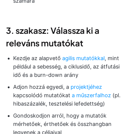
számára
3. szakasz: Válassza ki a
releváns mutatókat
Kezdje az alapvető
agilis mutatókkal
, mint
például a sebesség, a ciklusidő, az átfutási
idő és a burn-down arány
Adjon hozzá egyedi, a
projektjéhez
kapcsolódó mutatókat
a műszerfalhoz
(pl.
hibaszázalék, tesztelési lefedettség)
Gondoskodjon arról, hogy a mutatók
mérhetőek, érthetőek és összhangban
legyenek a céljaival