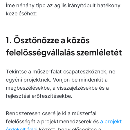
Íme néhány tipp az agilis irányítópult hatékony
kezeléséhez:
1. Ösztönözze a közös
felelősségvállalás szemléletét
Tekintse a műszerfalat csapateszköznek, ne
egyéni projektnek. Vonjon be mindenkit a
megbeszélésekbe, a visszajelzésekbe és a
fejlesztési erőfeszítésekbe.
Rendszeresen cserélje ki a műszerfal
felelősségét a projektmenedzserek és
a projekt
érdekelt felei
között, hogy elősegítse a