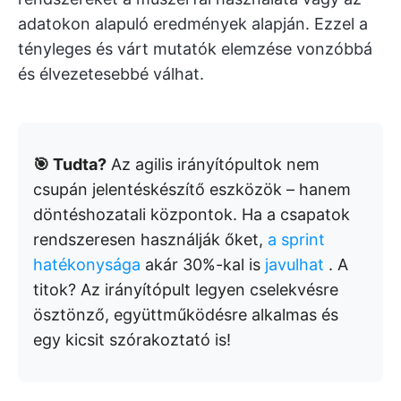
adatokon alapuló eredmények alapján. Ezzel a
tényleges és várt mutatók elemzése vonzóbbá
és élvezetesebbé válhat.
🎯 Tudta?
Az agilis irányítópultok nem
csupán jelentéskészítő eszközök – hanem
döntéshozatali központok. Ha a csapatok
rendszeresen használják őket,
a sprint
hatékonysága
akár 30%-kal is
javulhat
. A
titok? Az irányítópult legyen cselekvésre
ösztönző, együttműködésre alkalmas és
egy kicsit szórakoztató is!