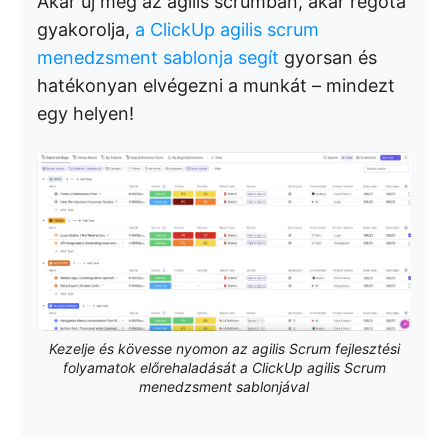
Akár új még az agilis scrumban, akár régóta
gyakorolja,
a ClickUp agilis scrum
menedzsment sablonja segít
gyorsan és
hatékonyan elvégezni a munkát – mindezt
egy helyen!
Kezelje és kövesse nyomon az agilis Scrum fejlesztési
folyamatok előrehaladását a ClickUp agilis Scrum
menedzsment sablonjával