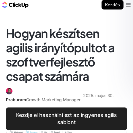
ClickUp blog
Kezdés
Ope
Hogyan készítsen
agilis irányítópultot a
szoftverfejlesztő
csapat számára
2025. május 30.
Praburam
Growth Marketing Manager
Kezdje el használni ezt az ingyenes agilis
sablont