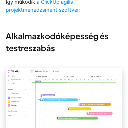
Így működik
a ClickUp agilis
projektmenedzsment szoftver
:
Alkalmazkodóképesség és
testreszabás