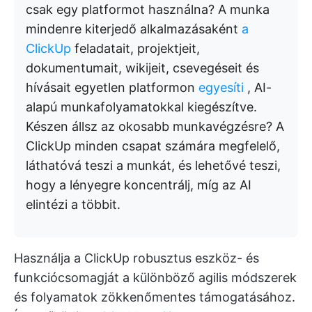
csak egy platformot használna? A munka
mindenre kiterjedő alkalmazásaként
a
ClickUp
feladatait, projektjeit,
dokumentumait, wikijeit, csevegéseit és
hívásait egyetlen platformon
egyesíti
, AI-
alapú munkafolyamatokkal kiegészítve.
Készen állsz az okosabb munkavégzésre? A
ClickUp minden csapat számára megfelelő,
láthatóvá teszi a munkát, és lehetővé teszi,
hogy a lényegre koncentrálj, míg az AI
elintézi a többit.
Használja a ClickUp robusztus eszköz- és
funkciócsomagját a különböző agilis módszerek
és folyamatok zökkenőmentes támogatásához.