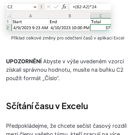
Příklad celkové změny pro odečtení časů v aplikaci Excel
UPOZORNĚNÍ
Abyste v výše uvedeném vzorci
získali správnou hodnotu, musíte na buňku C2
použít formát „Číslo“.
Sčítání času v Excelu
Předpokládejme, že chcete sečíst časový rozdíl
mezi členy vašeho týmu, kteří pracují na více