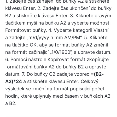
1. Zadejte čas zahájení do buňky A2 a stiskněte
klávesu Enter. 2. Zadejte čas ukončení do buňky
B2 a stiskněte klávesu Enter. 3. Klikněte pravým
tlačítkem myši na buňku A2 a vyberte možnost
Formátovat buňky. 4. Vyberte kategorii Vlastní
a zadejte „m/d/yyyy h:mm AM/PM“. 5. Klikněte
na tlačítko OK, aby se formát buňky A2 změnil
na formát začínající „1/0/1900“, a upravte datum.
6. Pomocí nástroje Kopírovat formát zkopírujte
formátování buňky A2 do buňky B2 a upravte
datum. 7. Do buňky C2 zadejte vzorec
=(B2-
A2)*24
a stiskněte klávesu Enter. Celkový
výsledek se změní na formát popisující počet
hodin, které uplynuly mezi časem v buňkách A2
a B2.