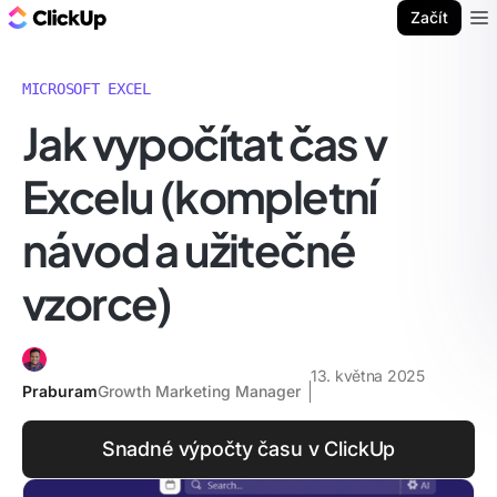
ClickUp blog
Začít
Ope
MICROSOFT EXCEL
Jak vypočítat čas v
Excelu (kompletní
návod a užitečné
vzorce)
13. května 2025
Praburam
Growth Marketing Manager
Snadné výpočty času v ClickUp