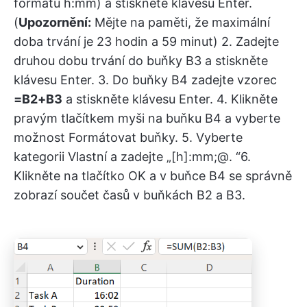
formátu h:mm) a stiskněte klávesu Enter.
(
Upozornění:
Mějte na paměti, že maximální
doba trvání je 23 hodin a 59 minut) 2. Zadejte
druhou dobu trvání do buňky B3 a stiskněte
klávesu Enter. 3. Do buňky B4 zadejte vzorec
=B2+B3
a stiskněte klávesu Enter. 4. Klikněte
pravým tlačítkem myši na buňku B4 a vyberte
možnost Formátovat buňky. 5. Vyberte
kategorii Vlastní a zadejte „[h]:mm;@. “6.
Klikněte na tlačítko OK a v buňce B4 se správně
zobrazí součet časů v buňkách B2 a B3.