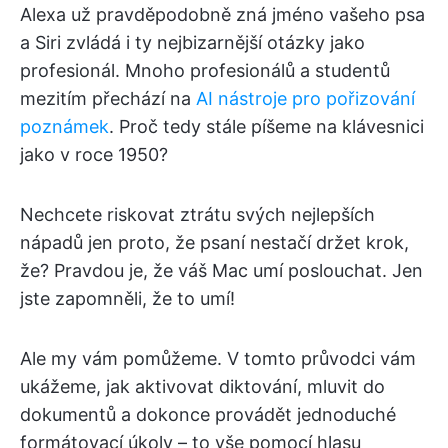
Alexa už pravděpodobně zná jméno vašeho psa
a Siri zvládá i ty nejbizarnější otázky jako
profesionál. Mnoho profesionálů a studentů
mezitím přechází na
AI nástroje pro pořizování
poznámek
. Proč tedy stále píšeme na klávesnici
jako v roce 1950?
Nechcete riskovat ztrátu svých nejlepších
nápadů jen proto, že psaní nestačí držet krok,
že? Pravdou je, že váš Mac umí poslouchat. Jen
jste zapomněli, že to umí!
Ale my vám pomůžeme. V tomto průvodci vám
ukážeme, jak aktivovat diktování, mluvit do
dokumentů a dokonce provádět jednoduché
formátovací úkoly – to vše pomocí hlasu