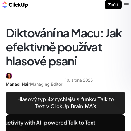
ClickUp blog
Začít
Ope
Diktování na Macu: Jak
efektivně používat
hlasové psaní
19. srpna 2025
Manasi Nair
Managing Editor
Hlasový typ 4x rychlejší s funkcí Talk to
Text v ClickUp Brain MAX