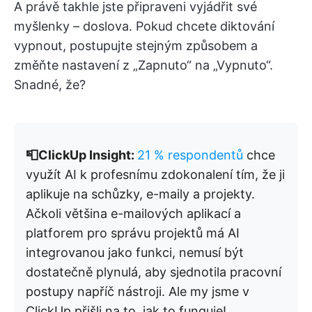
A právě takhle jste připraveni vyjádřit své
myšlenky – doslova. Pokud chcete diktování
vypnout, postupujte stejným způsobem a
změňte nastavení z „Zapnuto“ na „Vypnuto“.
Snadné, že?
📮ClickUp Insight:
21 % respondentů
chce
využít AI k profesnímu zdokonalení tím, že ji
aplikuje na schůzky, e-maily a projekty.
Ačkoli většina e-mailových aplikací a
platforem pro správu projektů má AI
integrovanou jako funkci, nemusí být
dostatečně plynulá, aby sjednotila pracovní
postupy napříč nástroji. Ale my jsme v
ClickUp přišli na to, jak to funguje!